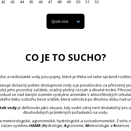
42
43
44
45
46
47
48
49
50
51
52
Zjistit více
CO JE TO SUCHO?
cho a nedostatek vody jsou pojmy, které je třeba od sebe správně rozlišov
avuje dočasný pokles dostupnosti vody a je považováno za přirozený jev
ický jeho pozvolný začátek, značný plošný rozsah a dlouhé trvání. Přiroz
 pokud se nad daným územím vyskytne anomálie v atmosférických cirkula
kého tlaku vzduchu beze srážek, která setrvává po dlouhou dobu nad u
tek vody
je definován jako situace, kdy vodní zdroj není dostatečný pro 
dlouhodobých průměrných požadavků na vodu.
na meteorologické, agronomické, hydrologické a socioekonomické. Z toho 
název systému
HAMR
(
H
ydrologie,
A
gronomie,
M
eteorologie a
R
etence).