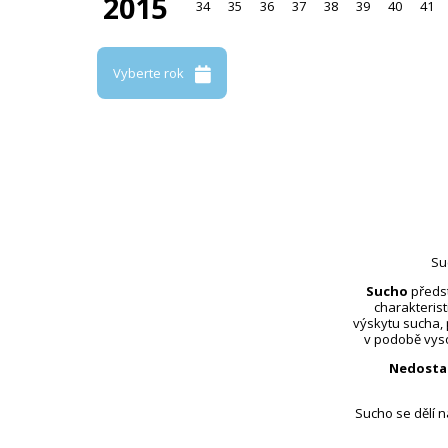
2015
34
35
36
37
38
39
40
41
Vyberte rok
Su
Sucho
předst
charakterist
výskytu sucha,
v podobě vyso
Nedosta
Sucho se dělí 