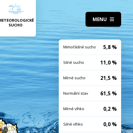
METEOROLOGICKÉ
SUCHO
5,8 %
Mimořádné sucho
11,0 %
Silné sucho
21,5 %
Mírné sucho
61,5 %
Normální stav
0,2 %
Mírné vlhko
0,0 %
Silné vlhko