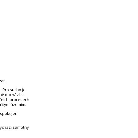
at.
. Pro sucho je
eně dochází k
čních procesech
rčitým územím.
uspokojení
vychází samotný