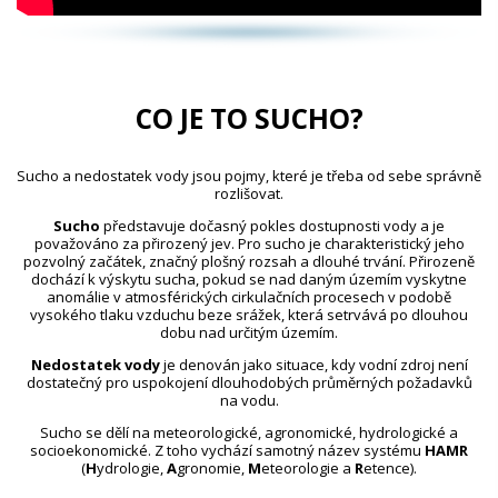
CO JE TO SUCHO?
Sucho a nedostatek vody jsou pojmy, které je třeba od sebe správně
rozlišovat.
Sucho
představuje dočasný pokles dostupnosti vody a je
považováno za přirozený jev. Pro sucho je charakteristický jeho
pozvolný začátek, značný plošný rozsah a dlouhé trvání. Přirozeně
dochází k výskytu sucha, pokud se nad daným územím vyskytne
anomálie v atmosférických cirkulačních procesech v podobě
vysokého tlaku vzduchu beze srážek, která setrvává po dlouhou
dobu nad určitým územím.
Nedostatek vody
je definován jako situace, kdy vodní zdroj není
dostatečný pro uspokojení dlouhodobých průměrných požadavků
na vodu.
Sucho se dělí na meteorologické, agronomické, hydrologické a
socioekonomické. Z toho vychází samotný název systému
HAMR
(
H
ydrologie,
A
gronomie,
M
eteorologie a
R
etence).