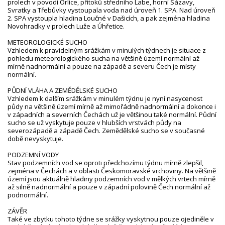
profilech v povodí Orlice, přítoků středního Labe, horní Sázavy,
Svratky a Třebůvky vystoupala voda nad úroveň 1. SPA. Nad úroveň
2. SPA vystoupla hladina Loučné v Dašicích, a pak zejména hladina
Novohradky v profilech Luže a Úhřetice.
METEOROLOGICKÉ SUCHO
Vzhledem k pravidelným srážkám v minulých týdnech je situace z
pohledu meteorologického sucha na většině území normální až
mírně nadnormální a pouze na západě a severu Čech je místy
normální.
PŮDNÍ VLÁHA A ZEMĚDĚLSKÉ SUCHO
Vzhledem k dalším srážkám v minulém týdnu je nyní nasycenost
půdy na většině území mírně až mimořádně nadnormální a dokonce i
v západních a severních Čechách už je většinou také normální. Půdní
sucho se už vyskytuje pouze v hlubších vrstvách půdy na
severozápadě a západě Čech. Zemědělské sucho se v současné
době nevyskytuje.
PODZEMNÍ VODY
Stav podzemních vod se oproti předchozímu týdnu mírně zlepšil,
zejména v Čechách a v oblasti Českomoravské vrchoviny. Na většině
území jsou aktuálně hladiny podzemních vod v mělkých vrtech mírně
až silně nadnormální a pouze v západní polovině Čech normální až
podnormální.
ZÁVĚR
Také ve zbytku tohoto týdne se srážky vyskytnou pouze ojediněle v