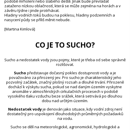
podobě mrholení nebo slabého deště. Jinak bude převládat
zataženo nízkou oblačností, která se může zejména na horách a v
závěru týdne i jinde protrhávat.
Hladiny vodních toků budou na poklesu, hladiny podzemních a
nasycení půdy se příliš měnit nebude.
[Martina Kimlová]
CO JE TO SUCHO?
Sucho a nedostatek vody jsou pojmy, které je třeba od sebe správně
rozlišovat.
Sucho
představuje dočasný pokles dostupnosti vody a je
považováno za přirozený jev. Pro sucho je charakteristický jeho
pozvolný začátek, značný plošný rozsah a dlouhé trvání. Přirozeně
dochází k výskytu sucha, pokud se nad daným územím vyskytne
anomálie v atmosférických cirkulačních procesech v podobě
vysokého tlaku vzduchu beze srážek, která setrvává po dlouhou
dobu nad určitým územím.
Nedostatek vody
je definován jako situace, kdy vodní zdroj není
dostatečný pro uspokojení dlouhodobých průměrných požadavků
na vodu.
Sucho se dělí na meteorologické, agronomické, hydrologické a