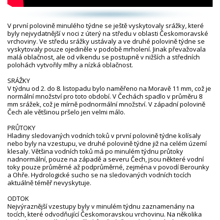
V první polovině minulého týdne se ještě vyskytovaly srážky, které
byly nejvydatnější v noci z úterý na středu v oblasti Českomoravské
vrchoviny. Ve středu srážky ustávaly a ve druhé polovině týdne se
vyskytovaly pouze ojediněle v podobě mrholení. Jinak převažovala
malá oblačnost, ale od víkendu se postupně v nižších a středních
polohách vytvořily mlhy a nízká oblačnost.
SRÁŽKY
V týdnu od 2. do 8. listopadu bylo naměřeno na Moravě 11 mm, což je
normální množství pro toto období. V Čechách spadlo v průměru 8
mm srážek, což je mírně podnormální množství. V západní polovině
Čech ale většinou pršelo jen velmi málo.
PRŮTOKY
Hladiny sledovaných vodních toků v první polovině týdne kolísaly
nebo byly na vzestupu, ve druhé polovině týdne již na celém území
klesaly. Většina vodních toků má po minulém týdnu průtoky
nadnormální, pouze na západě a severu Čech, jsou některé vodní
toky pouze průměrné až podprůměrné, zejména v povodí Berounky
a Ohře. Hydrologické sucho se na sledovaných vodních tocích
aktuálně téměř nevyskytuje.
ODTOK
Nejvýraznější vzestupy byly v minulém týdnu zaznamenány na
tocích, které odvodňující Českomoravskou vrchovinu. Na několika