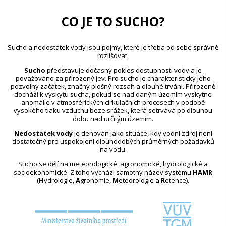
CO JE TO SUCHO?
Sucho a nedostatek vody jsou pojmy, které je třeba od sebe správně
rozlišovat.
Sucho
představuje dočasný pokles dostupnosti vody a je
považováno za přirozený jev. Pro sucho je charakteristický jeho
pozvolný začátek, značný plošný rozsah a dlouhé trvání. Přirozeně
dochází k výskytu sucha, pokud se nad daným územím vyskytne
anomálie v atmosférických cirkulačních procesech v podobě
vysokého tlaku vzduchu beze srážek, která setrvává po dlouhou
dobu nad určitým územím.
Nedostatek vody
je definován jako situace, kdy vodní zdroj není
dostatečný pro uspokojení dlouhodobých průměrných požadavků
na vodu.
Sucho se dělí na meteorologické, agronomické, hydrologické a
socioekonomické. Z toho vychází samotný název systému
HAMR
(
H
ydrologie,
A
gronomie,
M
eteorologie a
R
etence).