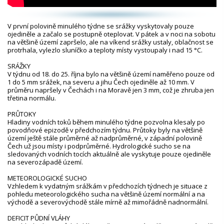
V první polovině minulého týdne se srážky vyskytovaly pouze
ojediněle a začalo se postupně oteplovat. V pátek a v noci na sobotu
na většině území zapršelo, ale na víkend srážky ustaly, oblačnost se
protrhala, vylezlo sluníčko a teploty místy vystoupaly i nad 15 °C.
SRÁŽKY
V týdnu od 18. do 25. října bylo na většině území naměřeno pouze od
1 do 5 mm srážek, na severu a jihu Čech ojediněle až 10 mm. V
průměru napršely v Čechách i na Moravě jen 3 mm, což je zhruba jen
třetina normálu.
PRŮTOKY
Hladiny vodních toků během minulého týdne pozvolna klesaly po
povodňové epizodě v předchozím týdnu. Průtoky byly na většině
území ještě stále průměrné až nadprůměrné, v západní polovině
Čech už jsou místy i podprůměrné. Hydrologické sucho se na
sledovaných vodních tocích aktuálně ale vyskytuje pouze ojediněle
na severozápadě území.
METEOROLOGICKÉ SUCHO
Vzhledem k vydatným srážkám v předchozích týdnech je situace z
pohledu meteorologického sucha na většině území normální a na
východě a severovýchodě stále mírně až mimořádně nadnormální.
DEFICIT PŮDNÍ VLÁHY