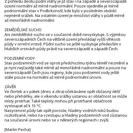
Z pohledu deficitu půdní vláhy je již stav i na západě a severozápadě
území normální až mírně nadnormální. Pouze ojediněle je mírně
podnormální stav v Podkrkonoší, kde bylo v posledním období
nejméně srážek. Na ostatním území je množství vláhy v půdě mírně
až mimořádně nadnormální.
ZEMĚDĚLSKÉ SUCHO
Ani zemědělské sucho se v současné době nevyskytuje. S výjimkou
severozápadních Čech na většině území převládají vyšší vlhkosti
půdy v orniční vrstvě. Půdní sucho se ještě vyskytuje především v
hlubších vrstvách půdy právě na severozápadě a západě Čech.
PODZEMNÍ VODY
Stav podzemních vod se oproti předchozímu týdnu téměř nezměnil a
je nyní nejčastěji také mírně až mimořádně nadnormální a pouze na
severozápadě Čech jsou regiony, kde jsou podzemní vody ještě
stále pouze na normální až mírně podnormální úrovni.
ZÁVĚR
Ve čtvrtek a v pátek (dnes a zítra) očekáváme opět občasný déšť
nebo přeháňky, ale o víkendu srážky ustanou a i oblačnost se může
místy protrhat. Také teploty mohou při protrhané oblačnosti
vystoupat až k 15 °C.
Nasycenost půdy tak opět poroste, hladiny vodních toků budou
rozkolísané, nebo na vzestupu a hladiny podzemních vod zůstanou
na současné úrovni nebo se v některých regionech i zvýší.
[Martin Pecha]