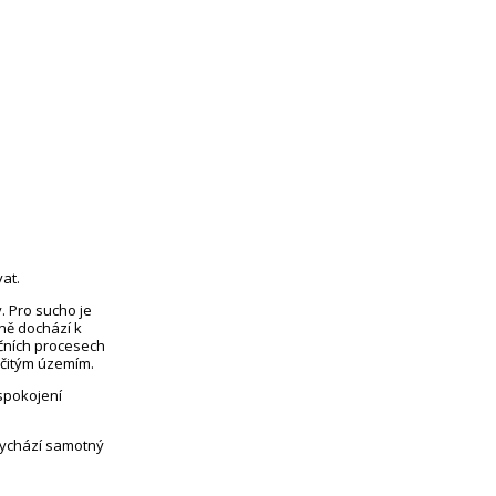
at.
. Pro sucho je
eně dochází k
čních procesech
rčitým územím.
uspokojení
vychází samotný