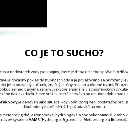
CO JE TO SUCHO?
cho a nedostatek vody jsou pojmy, které je třeba od sebe správně rozlišov
avuje dočasný pokles dostupnosti vody a je považováno za přirozený jev
ický jeho pozvolný začátek, značný plošný rozsah a dlouhé trvání. Přiroz
 pokud se nad daným územím vyskytne anomálie v atmosférických cirkula
kého tlaku vzduchu beze srážek, která setrvává po dlouhou dobu nad u
tek vody
je definován jako situace, kdy vodní zdroj není dostatečný pro 
dlouhodobých průměrných požadavků na vodu.
na meteorologické, agronomické, hydrologické a socioekonomické. Z toho 
název systému
HAMR
(
H
ydrologie,
A
gronomie,
M
eteorologie a
R
etence).