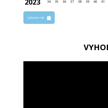
2023
34
35
36
37
38
39
40
41
Vyberte rok
VYHO