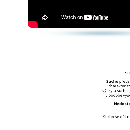
Su
Sucho
předst
charakterist
výskytu sucha,
v podobě vyso
Nedosta
Sucho se dělí 