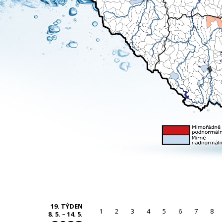
19. TÝDEN
1
2
3
4
5
6
7
8
8. 5. – 14. 5.