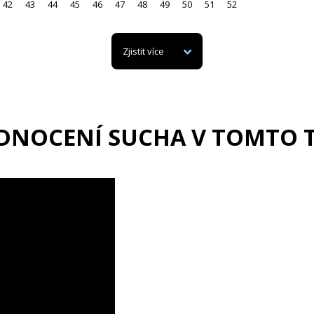
42
43
44
45
46
47
48
49
50
51
52
Zjistit více
DNOCENÍ SUCHA V TOMTO 