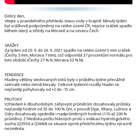
Dobrý den,
vítejte u pravidelného přehledu stavu vody v krajině. Minulý týden
byl srážkově podprůměrný na celém území ČR, nejvíce srážek spadlo
během úterý a středy na Moravě a na severu Čech.
SRÁŽKY
Za týden od 20. 9. do 26. 9. 2021 spadlo na celém území 5 mm srážek
(Čechy 3 mm, Morava 7 mm), což odpovídá 37 procentům normálu pro
toto období (Čechy 27 % N, Morava 53 % N).
TENDENCE
Hladiny většiny sledovaných toků byly v průběhu týdne převážně
setrvalé nebo mírně klesaly. Celkové týdenní rozdíly hladin se
nejčastěji pohybovaly od +2 do -15 cm.
PRUTOKY
Vzhledem k dlouhodobým zářijovým průměrům dosahovaly průtoky
nejčastěji hodnot od 35 do 100 % Qm, v povodí Dyje, Vltavy, Lužnice a
Odry dosahovaly ojediněle i nadprůměrných hodnot (110 až 200 %
průměru). Z hlediska počtu hlásných profilů s indikací hydrologického
sucha (Q355d a Q364d) se situace oproti předchozímu týdnu výrazně
nezměnila.