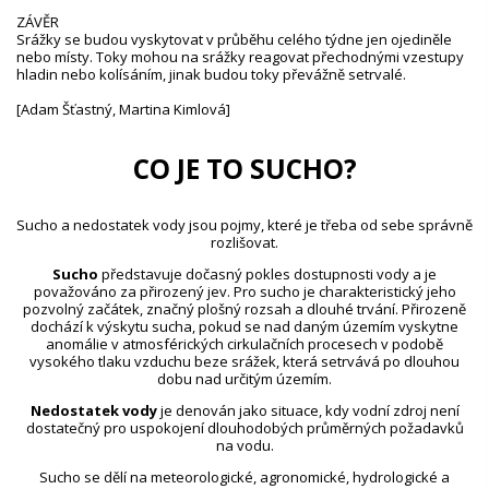
ZÁVĚR
Srážky se budou vyskytovat v průběhu celého týdne jen ojediněle
nebo místy. Toky mohou na srážky reagovat přechodnými vzestupy
hladin nebo kolísáním, jinak budou toky převážně setrvalé.
[Adam Šťastný, Martina Kimlová]
CO JE TO SUCHO?
Sucho a nedostatek vody jsou pojmy, které je třeba od sebe správně
rozlišovat.
Sucho
představuje dočasný pokles dostupnosti vody a je
považováno za přirozený jev. Pro sucho je charakteristický jeho
pozvolný začátek, značný plošný rozsah a dlouhé trvání. Přirozeně
dochází k výskytu sucha, pokud se nad daným územím vyskytne
anomálie v atmosférických cirkulačních procesech v podobě
vysokého tlaku vzduchu beze srážek, která setrvává po dlouhou
dobu nad určitým územím.
Nedostatek vody
je definován jako situace, kdy vodní zdroj není
dostatečný pro uspokojení dlouhodobých průměrných požadavků
na vodu.
Sucho se dělí na meteorologické, agronomické, hydrologické a