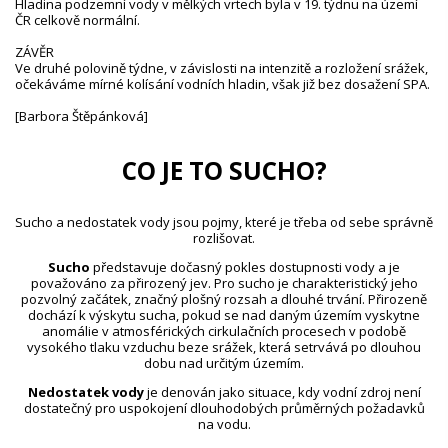
Hladina podzemní vody v mělkých vrtech byla v 19. týdnu na území
ČR celkově normální.
ZÁVĚR
Ve druhé polovině týdne, v závislosti na intenzitě a rozložení srážek,
očekáváme mírné kolísání vodních hladin, však již bez dosažení SPA.
[Barbora Štěpánková]
CO JE TO SUCHO?
Sucho a nedostatek vody jsou pojmy, které je třeba od sebe správně
rozlišovat.
Sucho
představuje dočasný pokles dostupnosti vody a je
považováno za přirozený jev. Pro sucho je charakteristický jeho
pozvolný začátek, značný plošný rozsah a dlouhé trvání. Přirozeně
dochází k výskytu sucha, pokud se nad daným územím vyskytne
anomálie v atmosférických cirkulačních procesech v podobě
vysokého tlaku vzduchu beze srážek, která setrvává po dlouhou
dobu nad určitým územím.
Nedostatek vody
je definován jako situace, kdy vodní zdroj není
dostatečný pro uspokojení dlouhodobých průměrných požadavků
na vodu.