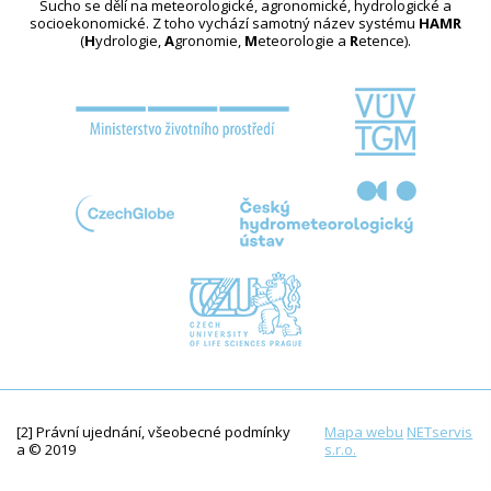
Sucho se dělí na meteorologické, agronomické, hydrologické a
socioekonomické. Z toho vychází samotný název systému
HAMR
(
H
ydrologie,
A
gronomie,
M
eteorologie a
R
etence).
[2] Právní ujednání, všeobecné podmínky
Mapa webu
NETservis
a © 2019
s.r.o.