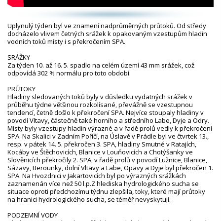
Uplynulý týden byl ve znamení nadprůměrných průtoků. Od středy
docházelo vlivem četných srážek k opakovaným vzestupům hladin
vodních toků místy i s překročením SPA.
SRÁŽKY
Za týden 10. až 16. 5. spadlo na celém území 43 mm srážek, což
odpovídá 302 % normálu pro toto období.
PRŮTOKY
Hladiny sledovaných toků byly v důsledku vydatných srážek v
průběhu týdne většinou rozkolísané, převážně se vzestupnou
tendencí, četně došlo k překročení SPA. Nejvíce stoupaly hladiny v
povodí Vltavy, částečně také horního a středního Labe, Dyje a Odry.
Místy byly vzestupy hladin výrazné a v řadě profilů vedly k překročení
SPA. Na Skalici v Zadním Poříčí, na Úslavě v Prádle byl ve čtvrtek 13.,
resp. v pátek 14. 5. překročen 3. SPA, hladiny Smutné v Ratajích,
Kocáby ve Štěchovicích, Blanice v Louňovicích a Chotýšanky ve
Slověnicích překročily 2. SPA, v řadě profilů v povodí Lužnice, Blanice,
Sázavy, Berounky, dolní Vltavy a Labe, Opavy a Dyje byl překročen 1.
SPA. Na Hvozdnici v Jakartovicích byl po výrazných srážkách
zaznamenán více než 50 l.p.Z hlediska hydrologického sucha se
situace oproti předchozímu týdnu zlepšila, toky, které mají průtoky
na hranici hydrologického sucha, se téměř nevyskytují.
PODZEMNÍ VODY