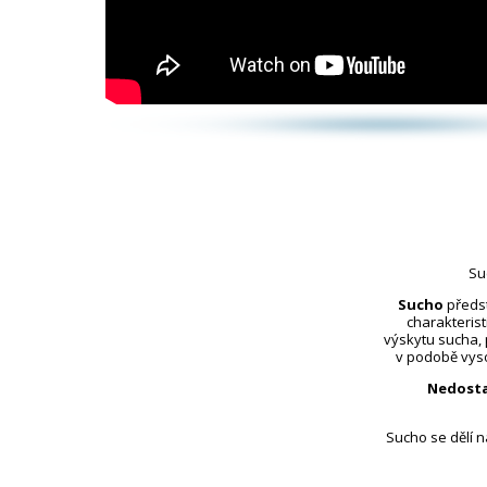
Su
Sucho
předst
charakterist
výskytu sucha,
v podobě vyso
Nedosta
Sucho se dělí 