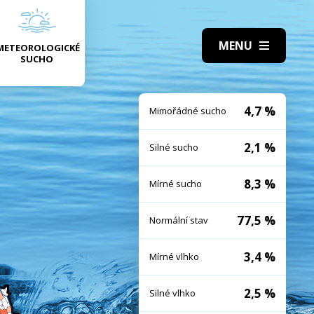
METEOROLOGICKÉ
SUCHO
4,7 %
Mimořádné sucho
2,1 %
Silné sucho
8,3 %
Mírné sucho
77,5 %
Normální stav
3,4 %
Mírné vlhko
2,5 %
Silné vlhko