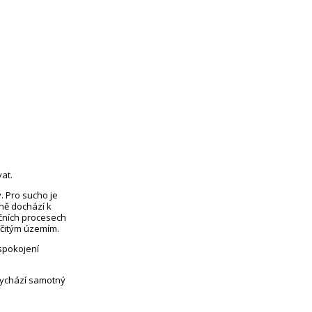
at.
. Pro sucho je
eně dochází k
čních procesech
rčitým územím.
uspokojení
vychází samotný