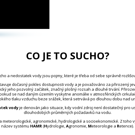
CO JE TO SUCHO?
cho a nedostatek vody jsou pojmy, které je třeba od sebe správně rozlišov
avuje dočasný pokles dostupnosti vody a je považováno za přirozený jev
ický jeho pozvolný začátek, značný plošný rozsah a dlouhé trvání. Přiroz
 pokud se nad daným územím vyskytne anomálie v atmosférických cirkula
kého tlaku vzduchu beze srážek, která setrvává po dlouhou dobu nad u
tek vody
je definován jako situace, kdy vodní zdroj není dostatečný pro 
dlouhodobých průměrných požadavků na vodu.
na meteorologické, agronomické, hydrologické a socioekonomické. Z toho 
název systému
HAMR
(
H
ydrologie,
A
gronomie,
M
eteorologie a
R
etence).