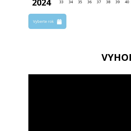
2024
33
34
35
36
37
38
39
40
Vyberte rok
VYHO