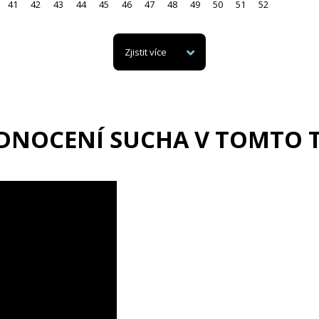
41
42
43
44
45
46
47
48
49
50
51
52
Zjistit více
DNOCENÍ SUCHA V TOMTO 