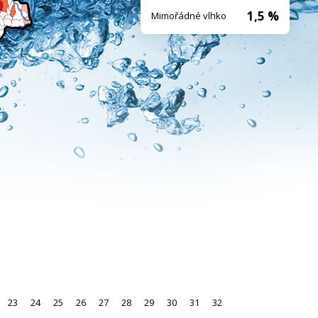
1,5 %
Mimořádné vlhko
23
24
25
26
27
28
29
30
31
32