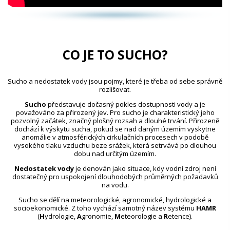
CO JE TO SUCHO?
Sucho a nedostatek vody jsou pojmy, které je třeba od sebe správně
rozlišovat.
Sucho
představuje dočasný pokles dostupnosti vody a je
považováno za přirozený jev. Pro sucho je charakteristický jeho
pozvolný začátek, značný plošný rozsah a dlouhé trvání. Přirozeně
dochází k výskytu sucha, pokud se nad daným územím vyskytne
anomálie v atmosférických cirkulačních procesech v podobě
vysokého tlaku vzduchu beze srážek, která setrvává po dlouhou
dobu nad určitým územím.
Nedostatek vody
je definován jako situace, kdy vodní zdroj není
dostatečný pro uspokojení dlouhodobých průměrných požadavků
na vodu.
Sucho se dělí na meteorologické, agronomické, hydrologické a
socioekonomické. Z toho vychází samotný název systému
HAMR
(
H
ydrologie,
A
gronomie,
M
eteorologie a
R
etence).