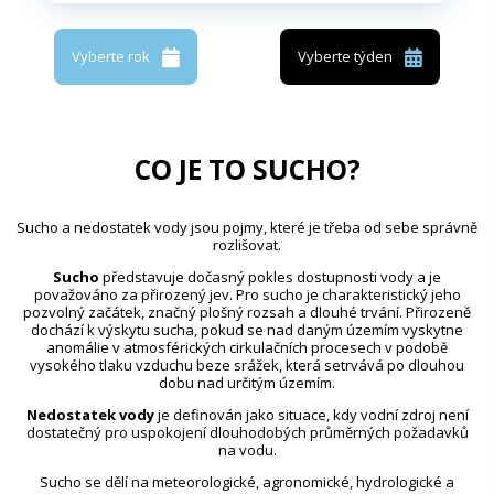
Vyberte rok
Vyberte týden
CO JE TO SUCHO?
Sucho a nedostatek vody jsou pojmy, které je třeba od sebe správně
rozlišovat.
Sucho
představuje dočasný pokles dostupnosti vody a je
považováno za přirozený jev. Pro sucho je charakteristický jeho
pozvolný začátek, značný plošný rozsah a dlouhé trvání. Přirozeně
dochází k výskytu sucha, pokud se nad daným územím vyskytne
anomálie v atmosférických cirkulačních procesech v podobě
vysokého tlaku vzduchu beze srážek, která setrvává po dlouhou
dobu nad určitým územím.
Nedostatek vody
je definován jako situace, kdy vodní zdroj není
dostatečný pro uspokojení dlouhodobých průměrných požadavků
na vodu.
Sucho se dělí na meteorologické, agronomické, hydrologické a