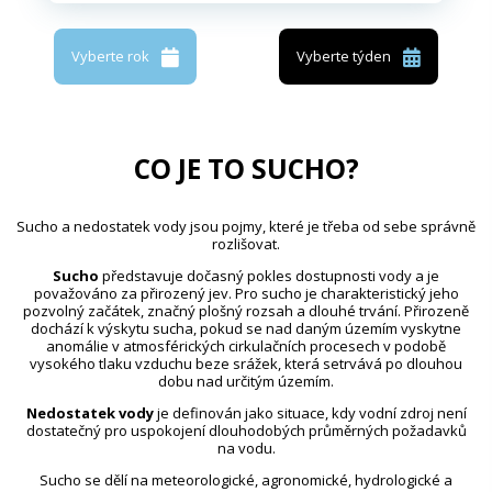
Vyberte rok
Vyberte týden
CO JE TO SUCHO?
Sucho a nedostatek vody jsou pojmy, které je třeba od sebe správně
rozlišovat.
Sucho
představuje dočasný pokles dostupnosti vody a je
považováno za přirozený jev. Pro sucho je charakteristický jeho
pozvolný začátek, značný plošný rozsah a dlouhé trvání. Přirozeně
dochází k výskytu sucha, pokud se nad daným územím vyskytne
anomálie v atmosférických cirkulačních procesech v podobě
vysokého tlaku vzduchu beze srážek, která setrvává po dlouhou
dobu nad určitým územím.
Nedostatek vody
je definován jako situace, kdy vodní zdroj není
dostatečný pro uspokojení dlouhodobých průměrných požadavků
na vodu.
Sucho se dělí na meteorologické, agronomické, hydrologické a