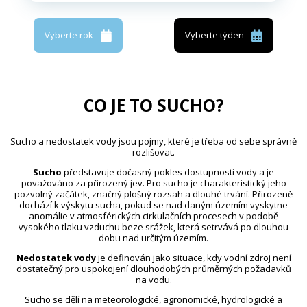
Vyberte rok
Vyberte týden
CO JE TO SUCHO?
Sucho a nedostatek vody jsou pojmy, které je třeba od sebe správně
rozlišovat.
Sucho
představuje dočasný pokles dostupnosti vody a je
považováno za přirozený jev. Pro sucho je charakteristický jeho
pozvolný začátek, značný plošný rozsah a dlouhé trvání. Přirozeně
dochází k výskytu sucha, pokud se nad daným územím vyskytne
anomálie v atmosférických cirkulačních procesech v podobě
vysokého tlaku vzduchu beze srážek, která setrvává po dlouhou
dobu nad určitým územím.
Nedostatek vody
je definován jako situace, kdy vodní zdroj není
dostatečný pro uspokojení dlouhodobých průměrných požadavků
na vodu.
Sucho se dělí na meteorologické, agronomické, hydrologické a