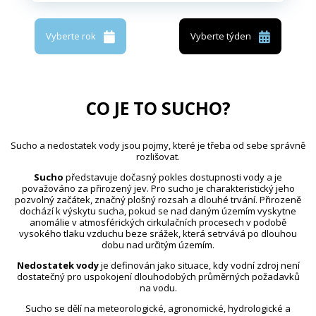
Vyberte rok
Vyberte týden
CO JE TO SUCHO?
Sucho a nedostatek vody jsou pojmy, které je třeba od sebe správně
rozlišovat.
Sucho
představuje dočasný pokles dostupnosti vody a je
považováno za přirozený jev. Pro sucho je charakteristický jeho
pozvolný začátek, značný plošný rozsah a dlouhé trvání. Přirozeně
dochází k výskytu sucha, pokud se nad daným územím vyskytne
anomálie v atmosférických cirkulačních procesech v podobě
vysokého tlaku vzduchu beze srážek, která setrvává po dlouhou
dobu nad určitým územím.
Nedostatek vody
je definován jako situace, kdy vodní zdroj není
dostatečný pro uspokojení dlouhodobých průměrných požadavků
na vodu.
Sucho se dělí na meteorologické, agronomické, hydrologické a