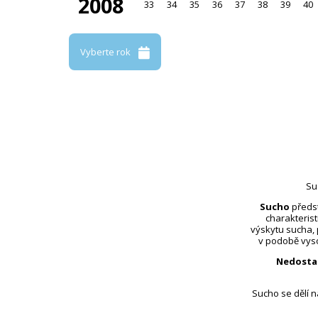
2008
33
34
35
36
37
38
39
40
Vyberte rok
Su
Sucho
předst
charakterist
výskytu sucha,
v podobě vyso
Nedosta
Sucho se dělí 