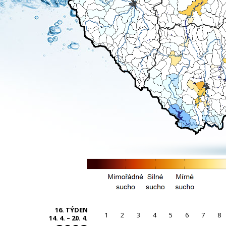
16. TÝDEN
1
2
3
4
5
6
7
8
14. 4. – 20. 4.