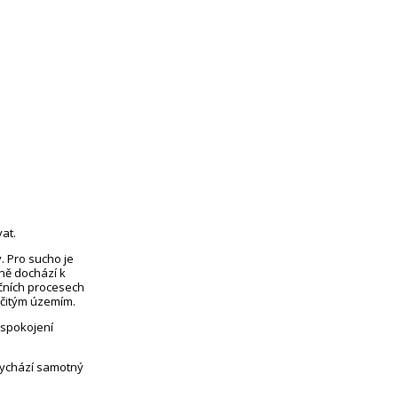
at.
. Pro sucho je
eně dochází k
čních procesech
rčitým územím.
uspokojení
vychází samotný