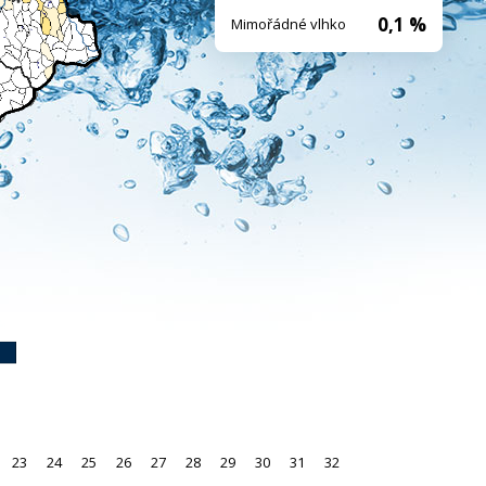
0,1 %
Mimořádné vlhko
23
24
25
26
27
28
29
30
31
32