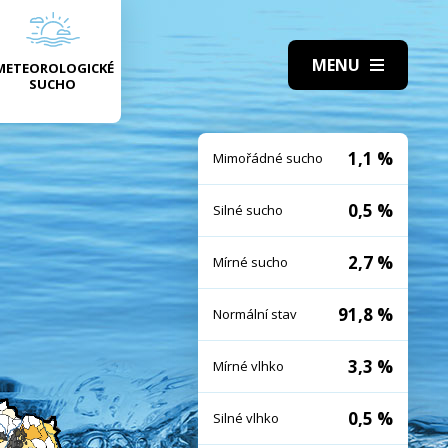
METEOROLOGICKÉ
SUCHO
1,1 %
Mimořádné sucho
0,5 %
Silné sucho
2,7 %
Mírné sucho
91,8 %
Normální stav
3,3 %
Mírné vlhko
0,5 %
Silné vlhko