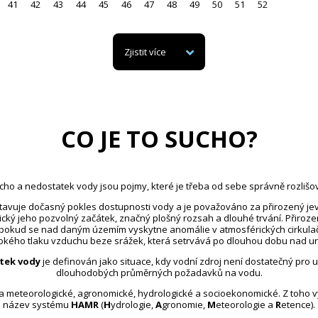
41
42
43
44
45
46
47
48
49
50
51
52
Zjistit více
CO JE TO SUCHO?
cho a nedostatek vody jsou pojmy, které je třeba od sebe správně rozlišov
avuje dočasný pokles dostupnosti vody a je považováno za přirozený jev
ický jeho pozvolný začátek, značný plošný rozsah a dlouhé trvání. Přiroz
 pokud se nad daným územím vyskytne anomálie v atmosférických cirkula
kého tlaku vzduchu beze srážek, která setrvává po dlouhou dobu nad u
tek vody
je definován jako situace, kdy vodní zdroj není dostatečný pro 
dlouhodobých průměrných požadavků na vodu.
na meteorologické, agronomické, hydrologické a socioekonomické. Z toho 
název systému
HAMR
(
H
ydrologie,
A
gronomie,
M
eteorologie a
R
etence).