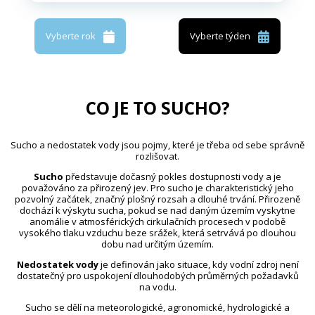
Vyberte rok
Vyberte týden
CO JE TO SUCHO?
Sucho a nedostatek vody jsou pojmy, které je třeba od sebe správně
rozlišovat.
Sucho
představuje dočasný pokles dostupnosti vody a je
považováno za přirozený jev. Pro sucho je charakteristický jeho
pozvolný začátek, značný plošný rozsah a dlouhé trvání. Přirozeně
dochází k výskytu sucha, pokud se nad daným územím vyskytne
anomálie v atmosférických cirkulačních procesech v podobě
vysokého tlaku vzduchu beze srážek, která setrvává po dlouhou
dobu nad určitým územím.
Nedostatek vody
je definován jako situace, kdy vodní zdroj není
dostatečný pro uspokojení dlouhodobých průměrných požadavků
na vodu.
Sucho se dělí na meteorologické, agronomické, hydrologické a