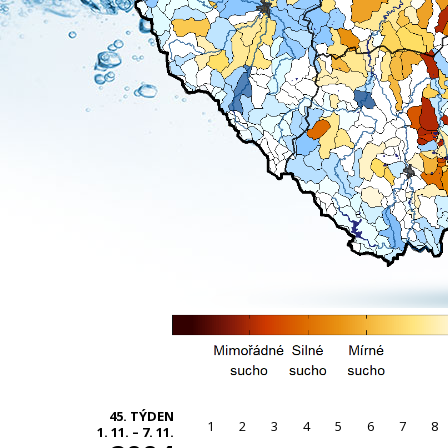
45. TÝDEN
1
2
3
4
5
6
7
8
1. 11. – 7. 11.