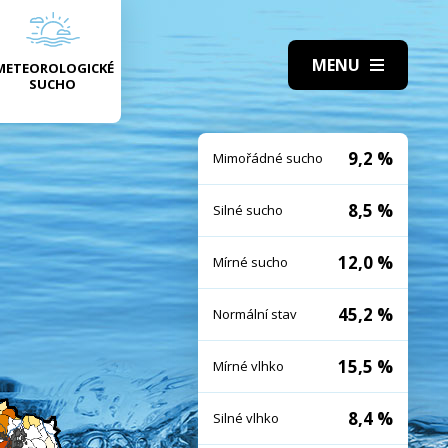
METEOROLOGICKÉ
SUCHO
9,2 %
Mimořádné sucho
8,5 %
Silné sucho
12,0 %
Mírné sucho
45,2 %
Normální stav
15,5 %
Mírné vlhko
8,4 %
Silné vlhko