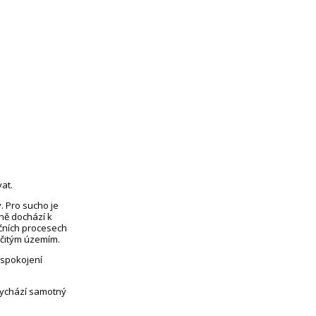
at.
. Pro sucho je
eně dochází k
čních procesech
rčitým územím.
uspokojení
vychází samotný