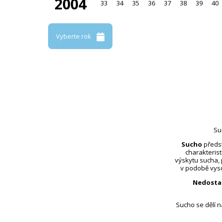
2004
33
34
35
36
37
38
39
40
Vyberte rok
Su
Sucho
předst
charakterist
výskytu sucha,
v podobě vyso
Nedosta
Sucho se dělí 