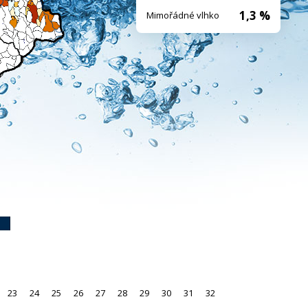
1,3 %
Mimořádné vlhko
23
24
25
26
27
28
29
30
31
32