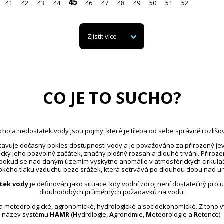
45
41
42
43
44
46
47
48
49
50
51
52
Zjistit více
CO JE TO SUCHO?
cho a nedostatek vody jsou pojmy, které je třeba od sebe správně rozlišov
avuje dočasný pokles dostupnosti vody a je považováno za přirozený jev
ický jeho pozvolný začátek, značný plošný rozsah a dlouhé trvání. Přiroz
 pokud se nad daným územím vyskytne anomálie v atmosférických cirkula
kého tlaku vzduchu beze srážek, která setrvává po dlouhou dobu nad u
tek vody
je definován jako situace, kdy vodní zdroj není dostatečný pro 
dlouhodobých průměrných požadavků na vodu.
na meteorologické, agronomické, hydrologické a socioekonomické. Z toho 
název systému
HAMR
(
H
ydrologie,
A
gronomie,
M
eteorologie a
R
etence).