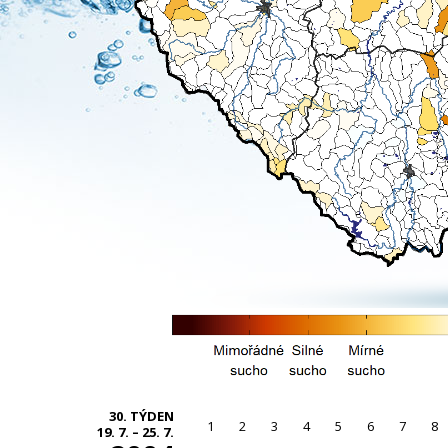
30. TÝDEN
1
2
3
4
5
6
7
8
19. 7. – 25. 7.