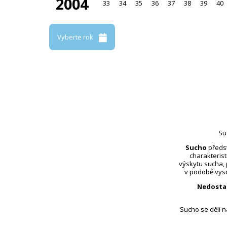
2004
33
34
35
36
37
38
39
40
Vyberte rok
Su
Sucho
předst
charakterist
výskytu sucha,
v podobě vyso
Nedosta
Sucho se dělí 