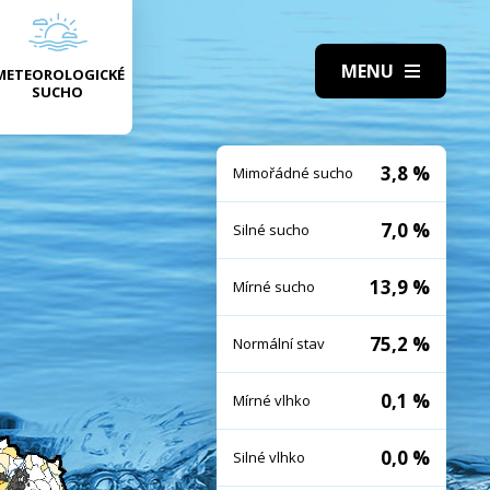
METEOROLOGICKÉ
SUCHO
3,8 %
Mimořádné sucho
7,0 %
Silné sucho
13,9 %
Mírné sucho
75,2 %
Normální stav
0,1 %
Mírné vlhko
0,0 %
Silné vlhko