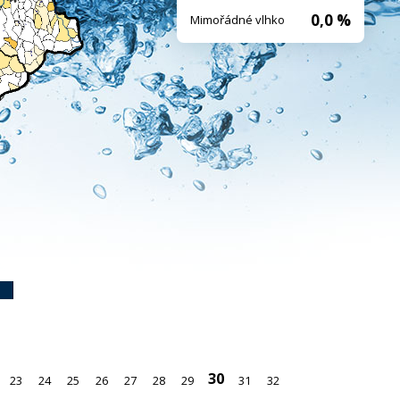
0,0 %
Mimořádné vlhko
30
23
24
25
26
27
28
29
31
32