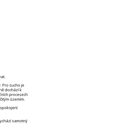
at.
. Pro sucho je
eně dochází k
čních procesech
rčitým územím.
uspokojení
vychází samotný