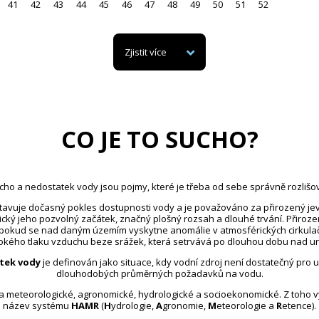
41
42
43
44
45
46
47
48
49
50
51
52
Zjistit více
CO JE TO SUCHO?
cho a nedostatek vody jsou pojmy, které je třeba od sebe správně rozlišov
avuje dočasný pokles dostupnosti vody a je považováno za přirozený jev
ický jeho pozvolný začátek, značný plošný rozsah a dlouhé trvání. Přiroz
 pokud se nad daným územím vyskytne anomálie v atmosférických cirkula
kého tlaku vzduchu beze srážek, která setrvává po dlouhou dobu nad u
tek vody
je definován jako situace, kdy vodní zdroj není dostatečný pro 
dlouhodobých průměrných požadavků na vodu.
na meteorologické, agronomické, hydrologické a socioekonomické. Z toho 
název systému
HAMR
(
H
ydrologie,
A
gronomie,
M
eteorologie a
R
etence).