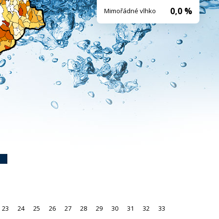
0,0 %
Mimořádné vlhko
23
24
25
26
27
28
29
30
31
32
33