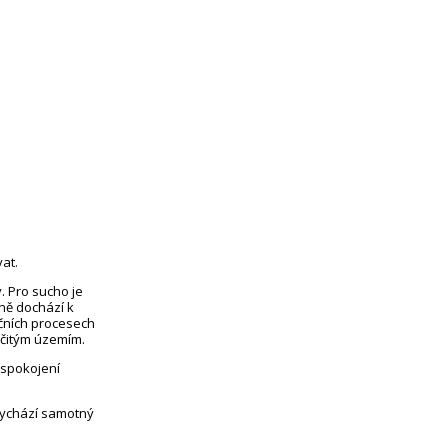
at.
. Pro sucho je
eně dochází k
čních procesech
rčitým územím.
uspokojení
vychází samotný