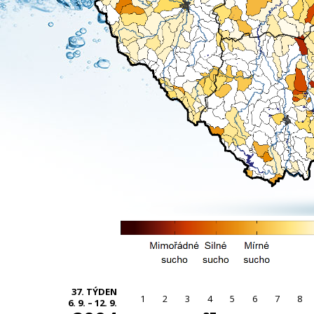
37. TÝDEN
1
2
3
4
5
6
7
8
6. 9. – 12. 9.