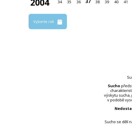
2004
37
34
35
36
38
39
40
41
Vyberte rok
Su
Sucho
předst
charakterist
výskytu sucha,
v podobě vyso
Nedosta
Sucho se dělí 