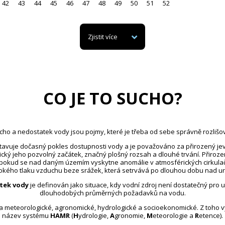
42
43
44
45
46
47
48
49
50
51
52
Zjistit více
CO JE TO SUCHO?
cho a nedostatek vody jsou pojmy, které je třeba od sebe správně rozlišov
avuje dočasný pokles dostupnosti vody a je považováno za přirozený jev
ický jeho pozvolný začátek, značný plošný rozsah a dlouhé trvání. Přiroz
 pokud se nad daným územím vyskytne anomálie v atmosférických cirkula
kého tlaku vzduchu beze srážek, která setrvává po dlouhou dobu nad u
tek vody
je definován jako situace, kdy vodní zdroj není dostatečný pro 
dlouhodobých průměrných požadavků na vodu.
na meteorologické, agronomické, hydrologické a socioekonomické. Z toho 
název systému
HAMR
(
H
ydrologie,
A
gronomie,
M
eteorologie a
R
etence).