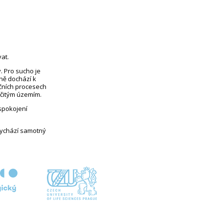
at.
. Pro sucho je
eně dochází k
čních procesech
rčitým územím.
uspokojení
vychází samotný