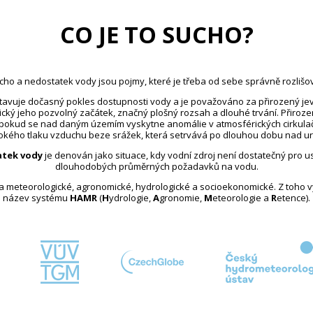
CO JE TO SUCHO?
cho a nedostatek vody jsou pojmy, které je třeba od sebe správně rozlišov
avuje dočasný pokles dostupnosti vody a je považováno za přirozený jev
ický jeho pozvolný začátek, značný plošný rozsah a dlouhé trvání. Přiroz
 pokud se nad daným územím vyskytne anomálie v atmosférických cirkula
kého tlaku vzduchu beze srážek, která setrvává po dlouhou dobu nad u
tek vody
je definován jako situace, kdy vodní zdroj není dostatečný pro 
dlouhodobých průměrných požadavků na vodu.
na meteorologické, agronomické, hydrologické a socioekonomické. Z toho 
název systému
HAMR
(
H
ydrologie,
A
gronomie,
M
eteorologie a
R
etence).