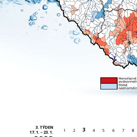
3. TÝDEN
3
1
2
4
5
6
7
8
17. 1. – 23. 1.