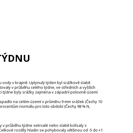
TÝDNU
u vody v krajině. Uplynulý týden byl srážkově slabě
ovaly v průběhu celého týdne, ve středních a vyšších
i týdne byly srážky zejména v západní polovině území
22 spadlo na celém území v průměru 9 mm srážek (Čechy 10
procentům normálu pro toto období (Čechy 98 % N,
y v průběhu týdne setrvalé nebo slabě kolísaly s
. Celkové rozdíly hladin se pohybovaly většinou od -5 do +1