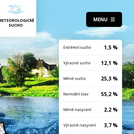
METEOROLOGICKÉ
SUCHO
1,5 %
Extrémní sucho
12,1 %
Výrazné sucho
25,3 %
Mírné sucho
55,2 %
Normální stav
2,2 %
Mírné nasycení
3,7 %
Výrazné nasycení