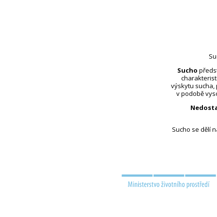
Su
Sucho
předst
charakterist
výskytu sucha,
v podobě vyso
Nedosta
Sucho se dělí 