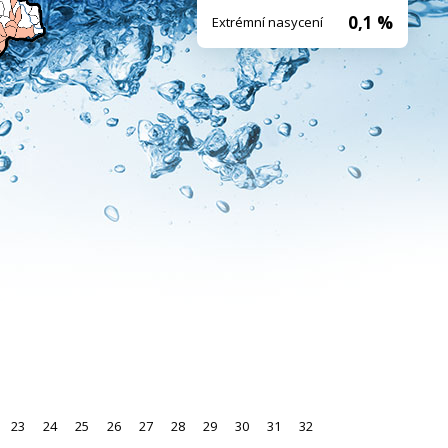
0,1 %
Extrémní nasycení
23
24
25
26
27
28
29
30
31
32