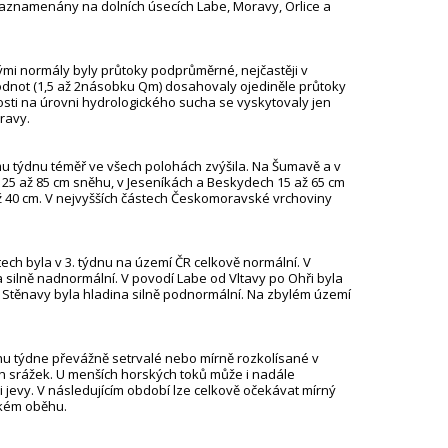
 zaznamenány na dolních úsecích Labe, Moravy, Orlice a
mi normály byly průtoky podprůměrné, nejčastěji v
odnot (1,5 až 2násobku Qm) dosahovaly ojediněle průtoky
sti na úrovni hydrologického sucha se vyskytovaly jen
ravy.
u týdnu téměř ve všech polohách zvýšila. Na Šumavě a v
 25 až 85 cm sněhu, v Jeseníkách a Beskydech 15 až 65 cm
až 40 cm. V nejvyšších částech Českomoravské vrchoviny
ch byla v 3. týdnu na území ČR celkově normální. V
a silně nadnormální. V povodí Labe od Vltavy po Ohři byla
 Stěnavy byla hladina silně podnormální. Na zbylém území
u týdne převážně setrvalé nebo mírně rozkolísané v
h srážek. U menších horských toků může i nadále
 jevy. V následujícím období lze celkově očekávat mírný
lkém oběhu.