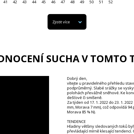
41
42
43
44
45
46
47
48
49
50
51
52
Zjistit více
DNOCENÍ SUCHA V TOMTO 
Dobrý den,
vítejte u pravidelného přehledu stav
podprůměrný. Slabé srážky se vyskyt
polohách převážně sněhové. Ke konc
dešťové či smíšeně.
Za týden od 17. 1. 2022 do 23. 1. 20
mm, Morava 7 mm), což odpovídá 94 
Morava 85 % N).
TENDENCE
Hladiny většiny sledovaných toků byl
převládající mírně klesající tendencí