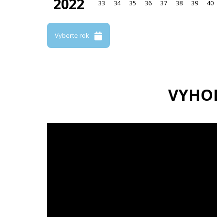
2022
33
34
35
36
37
38
39
40
Vyberte rok
VYHO