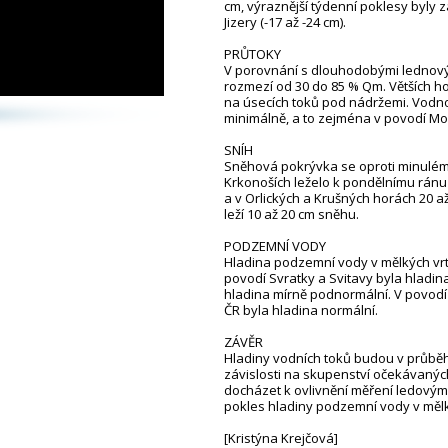
cm, výraznější týdenní poklesy byly
Jizery (-17 až -24 cm).
PRŮTOKY
V porovnání s dlouhodobými lednový
rozmezí od 30 do 85 % Qm. Větších h
na úsecích toků pod nádržemi. Vodno
minimálně, a to zejména v povodí Mo
SNÍH
Sněhová pokrývka se oproti minulém
Krkonoších leželo k pondělnímu ránu
a v Orlických a Krušných horách 20 
leží 10 až 20 cm sněhu.
PODZEMNÍ VODY
Hladina podzemní vody v mělkých vrte
povodí Svratky a Svitavy byla hladin
hladina mírně podnormální. V povodí
ČR byla hladina normální.
ZÁVĚR
Hladiny vodních toků budou v průběh
závislosti na skupenství očekávanýc
docházet k ovlivnění měření ledovými
pokles hladiny podzemní vody v mě
[Kristýna Krejčová]