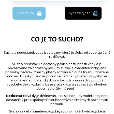
Vyberte rok
Vyberte týden
CO JE TO SUCHO?
Sucho a nedostatek vody jsou pojmy, které je třeba od sebe správně
rozlišovat.
Sucho
představuje dočasný pokles dostupnosti vody a je
považováno za přirozený jev. Pro sucho je charakteristický jeho
pozvolný začátek, značný plošný rozsah a dlouhé trvání. Přirozeně
dochází k výskytu sucha, pokud se nad daným územím vyskytne
anomálie v atmosférických cirkulačních procesech v podobě
vysokého tlaku vzduchu beze srážek, která setrvává po dlouhou
dobu nad určitým územím.
Nedostatek vody
je definován jako situace, kdy vodní zdroj není
dostatečný pro uspokojení dlouhodobých průměrných požadavků
na vodu.
Sucho se dělí na meteorologické, agronomické, hydrologické a