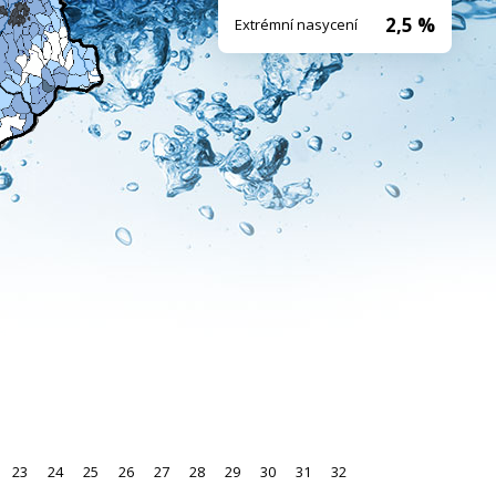
2,5 %
Extrémní nasycení
23
24
25
26
27
28
29
30
31
32