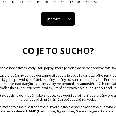
41
42
43
44
45
46
47
48
49
50
51
52
Zjistit více
CO JE TO SUCHO?
cho a nedostatek vody jsou pojmy, které je třeba od sebe správně rozlišov
avuje dočasný pokles dostupnosti vody a je považováno za přirozený jev
ický jeho pozvolný začátek, značný plošný rozsah a dlouhé trvání. Přiroz
 pokud se nad daným územím vyskytne anomálie v atmosférických cirkula
kého tlaku vzduchu beze srážek, která setrvává po dlouhou dobu nad u
tek vody
je definován jako situace, kdy vodní zdroj není dostatečný pro 
dlouhodobých průměrných požadavků na vodu.
na meteorologické, agronomické, hydrologické a socioekonomické. Z toho 
název systému
HAMR
(
H
ydrologie,
A
gronomie,
M
eteorologie a
R
etence).