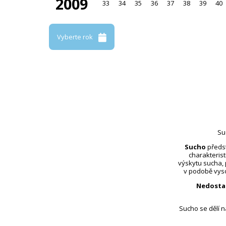
2009
33
34
35
36
37
38
39
40
Vyberte rok
Su
Sucho
předst
charakterist
výskytu sucha,
v podobě vyso
Nedosta
Sucho se dělí 