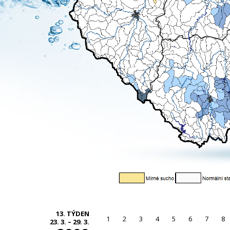
13. TÝDEN
1
2
3
4
5
6
7
8
23. 3. – 29. 3.