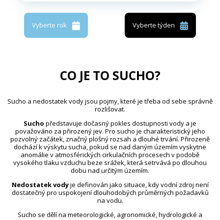
Vyberte rok
Vyberte týden
CO JE TO SUCHO?
Sucho a nedostatek vody jsou pojmy, které je třeba od sebe správně
rozlišovat.
Sucho
představuje dočasný pokles dostupnosti vody a je
považováno za přirozený jev. Pro sucho je charakteristický jeho
pozvolný začátek, značný plošný rozsah a dlouhé trvání. Přirozeně
dochází k výskytu sucha, pokud se nad daným územím vyskytne
anomálie v atmosférických cirkulačních procesech v podobě
vysokého tlaku vzduchu beze srážek, která setrvává po dlouhou
dobu nad určitým územím.
Nedostatek vody
je definován jako situace, kdy vodní zdroj není
dostatečný pro uspokojení dlouhodobých průměrných požadavků
na vodu.
Sucho se dělí na meteorologické, agronomické, hydrologické a