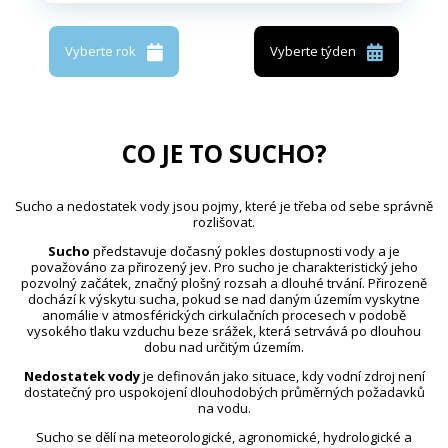
Vyberte rok
Vyberte týden
CO JE TO SUCHO?
Sucho a nedostatek vody jsou pojmy, které je třeba od sebe správně
rozlišovat.
Sucho
představuje dočasný pokles dostupnosti vody a je
považováno za přirozený jev. Pro sucho je charakteristický jeho
pozvolný začátek, značný plošný rozsah a dlouhé trvání. Přirozeně
dochází k výskytu sucha, pokud se nad daným územím vyskytne
anomálie v atmosférických cirkulačních procesech v podobě
vysokého tlaku vzduchu beze srážek, která setrvává po dlouhou
dobu nad určitým územím.
Nedostatek vody
je definován jako situace, kdy vodní zdroj není
dostatečný pro uspokojení dlouhodobých průměrných požadavků
na vodu.
Sucho se dělí na meteorologické, agronomické, hydrologické a