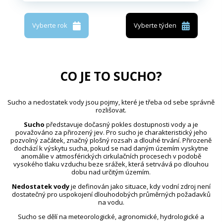
Vyberte rok
Vyberte týden
CO JE TO SUCHO?
Sucho a nedostatek vody jsou pojmy, které je třeba od sebe správně
rozlišovat.
Sucho
představuje dočasný pokles dostupnosti vody a je
považováno za přirozený jev. Pro sucho je charakteristický jeho
pozvolný začátek, značný plošný rozsah a dlouhé trvání. Přirozeně
dochází k výskytu sucha, pokud se nad daným územím vyskytne
anomálie v atmosférických cirkulačních procesech v podobě
vysokého tlaku vzduchu beze srážek, která setrvává po dlouhou
dobu nad určitým územím.
Nedostatek vody
je definován jako situace, kdy vodní zdroj není
dostatečný pro uspokojení dlouhodobých průměrných požadavků
na vodu.
Sucho se dělí na meteorologické, agronomické, hydrologické a