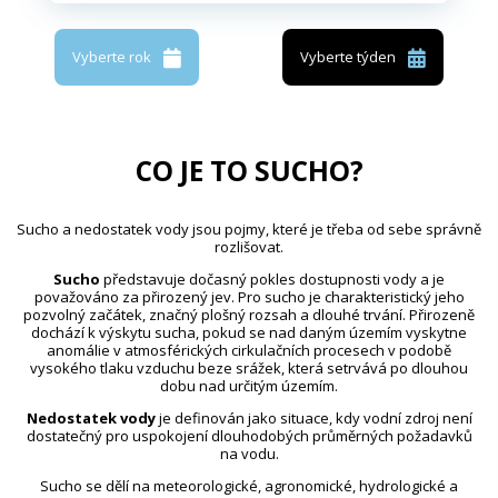
Vyberte rok
Vyberte týden
CO JE TO SUCHO?
Sucho a nedostatek vody jsou pojmy, které je třeba od sebe správně
rozlišovat.
Sucho
představuje dočasný pokles dostupnosti vody a je
považováno za přirozený jev. Pro sucho je charakteristický jeho
pozvolný začátek, značný plošný rozsah a dlouhé trvání. Přirozeně
dochází k výskytu sucha, pokud se nad daným územím vyskytne
anomálie v atmosférických cirkulačních procesech v podobě
vysokého tlaku vzduchu beze srážek, která setrvává po dlouhou
dobu nad určitým územím.
Nedostatek vody
je definován jako situace, kdy vodní zdroj není
dostatečný pro uspokojení dlouhodobých průměrných požadavků
na vodu.
Sucho se dělí na meteorologické, agronomické, hydrologické a