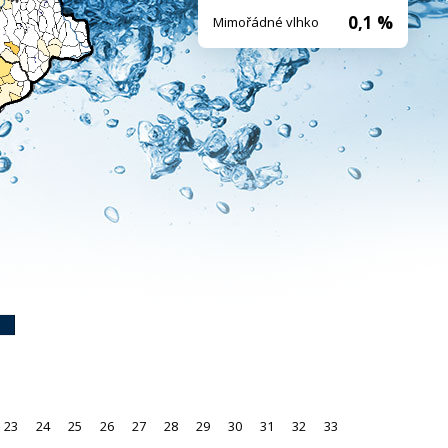
0,1 %
Mimořádné vlhko
23
24
25
26
27
28
29
30
31
32
33