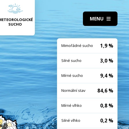
METEOROLOGICKÉ
SUCHO
1,9 %
Mimořádné sucho
3,0 %
Silné sucho
9,4 %
Mírné sucho
84,6 %
Normální stav
0,8 %
Mírné vlhko
0,2 %
Silné vlhko