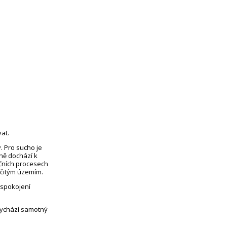
at.
. Pro sucho je
eně dochází k
čních procesech
rčitým územím.
uspokojení
vychází samotný