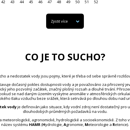
42
43
44
45
46
47
48
49
50
51
52
Zjistit více
CO JE TO SUCHO?
cho a nedostatek vody jsou pojmy, které je třeba od sebe správně rozlišov
avuje dočasný pokles dostupnosti vody a je považováno za přirozený jev
ický jeho pozvolný začátek, značný plošný rozsah a dlouhé trvání. Přiroz
 pokud se nad daným územím vyskytne anomálie v atmosférických cirkula
kého tlaku vzduchu beze srážek, která setrvává po dlouhou dobu nad u
tek vody
je definován jako situace, kdy vodní zdroj není dostatečný pro 
dlouhodobých průměrných požadavků na vodu.
na meteorologické, agronomické, hydrologické a socioekonomické. Z toho 
název systému
HAMR
(
H
ydrologie,
A
gronomie,
M
eteorologie a
R
etence).