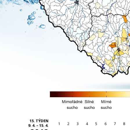
15. TÝDEN
1
2
3
4
5
6
7
8
9. 4. – 15. 4.