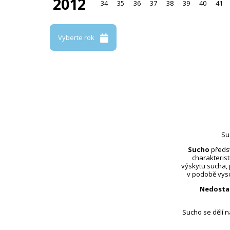
2012
34
35
36
37
38
39
40
41
Vyberte rok
Su
Sucho
předst
charakterist
výskytu sucha,
v podobě vyso
Nedosta
Sucho se dělí 