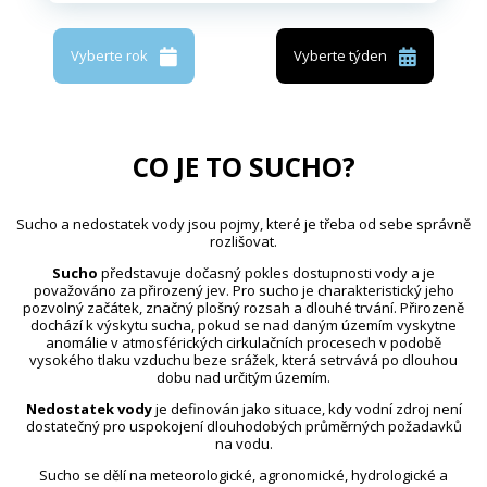
Vyberte rok
Vyberte týden
CO JE TO SUCHO?
Sucho a nedostatek vody jsou pojmy, které je třeba od sebe správně
rozlišovat.
Sucho
představuje dočasný pokles dostupnosti vody a je
považováno za přirozený jev. Pro sucho je charakteristický jeho
pozvolný začátek, značný plošný rozsah a dlouhé trvání. Přirozeně
dochází k výskytu sucha, pokud se nad daným územím vyskytne
anomálie v atmosférických cirkulačních procesech v podobě
vysokého tlaku vzduchu beze srážek, která setrvává po dlouhou
dobu nad určitým územím.
Nedostatek vody
je definován jako situace, kdy vodní zdroj není
dostatečný pro uspokojení dlouhodobých průměrných požadavků
na vodu.
Sucho se dělí na meteorologické, agronomické, hydrologické a