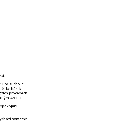
at.
. Pro sucho je
eně dochází k
čních procesech
rčitým územím.
uspokojení
vychází samotný