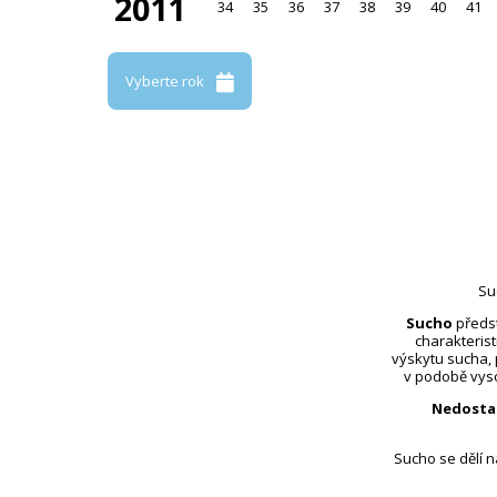
2011
34
35
36
37
38
39
40
41
Vyberte rok
Su
Sucho
předst
charakterist
výskytu sucha,
v podobě vyso
Nedosta
Sucho se dělí 