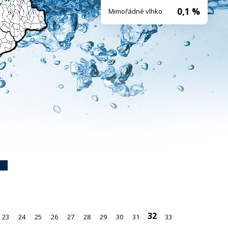
0,1 %
Mimořádné vlhko
32
23
24
25
26
27
28
29
30
31
33