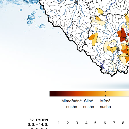
32. TÝDEN
1
2
3
4
5
6
7
8
8. 8. – 14. 8.