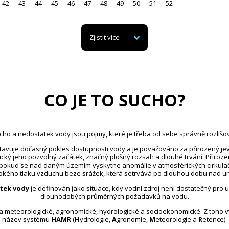
42
43
44
45
46
47
48
49
50
51
52
Zjistit více
CO JE TO SUCHO?
cho a nedostatek vody jsou pojmy, které je třeba od sebe správně rozlišov
avuje dočasný pokles dostupnosti vody a je považováno za přirozený jev
ický jeho pozvolný začátek, značný plošný rozsah a dlouhé trvání. Přiroz
 pokud se nad daným územím vyskytne anomálie v atmosférických cirkula
kého tlaku vzduchu beze srážek, která setrvává po dlouhou dobu nad u
tek vody
je definován jako situace, kdy vodní zdroj není dostatečný pro 
dlouhodobých průměrných požadavků na vodu.
na meteorologické, agronomické, hydrologické a socioekonomické. Z toho 
název systému
HAMR
(
H
ydrologie,
A
gronomie,
M
eteorologie a
R
etence).