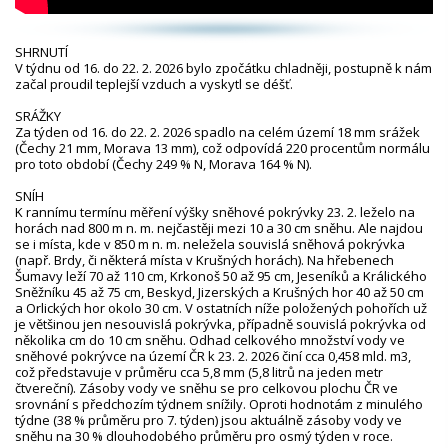
SHRNUTÍ
V týdnu od 16. do 22. 2. 2026 bylo zpočátku chladněji, postupně k nám
začal proudil teplejší vzduch a vyskytl se déšť.
SRÁŽKY
Za týden od 16. do 22. 2. 2026 spadlo na celém území 18 mm srážek
(Čechy 21 mm, Morava 13 mm), což odpovídá 220 procentům normálu
pro toto období (Čechy 249 % N, Morava 164 % N).
SNÍH
K rannímu termínu měření výšky sněhové pokrývky 23. 2. leželo na
horách nad 800 m n. m. nejčastěji mezi 10 a 30 cm sněhu. Ale najdou
se i místa, kde v 850 m n. m. neležela souvislá sněhová pokrývka
(např. Brdy, či některá místa v Krušných horách). Na hřebenech
Šumavy leží 70 až 110 cm, Krkonoš 50 až 95 cm, Jeseníků a Králického
Sněžníku 45 až 75 cm, Beskyd, Jizerských a Krušných hor 40 až 50 cm
a Orlických hor okolo 30 cm. V ostatních níže položených pohořích už
je většinou jen nesouvislá pokrývka, případně souvislá pokrývka od
několika cm do 10 cm sněhu. Odhad celkového množství vody ve
sněhové pokrývce na území ČR k 23. 2. 2026 činí cca 0,458 mld. m3,
což představuje v průměru cca 5,8 mm (5,8 litrů na jeden metr
čtvereční). Zásoby vody ve sněhu se pro celkovou plochu ČR ve
srovnání s předchozím týdnem snížily. Oproti hodnotám z minulého
týdne (38 % průměru pro 7. týden) jsou aktuálně zásoby vody ve
sněhu na 30 % dlouhodobého průměru pro osmý týden v roce.