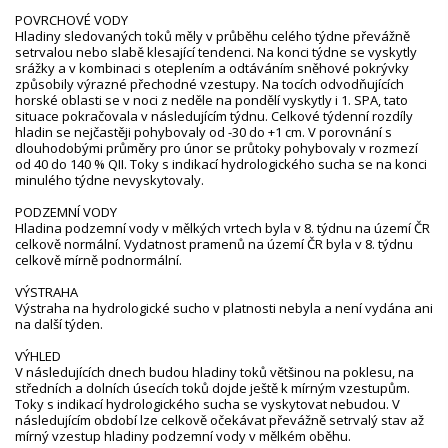
POVRCHOVÉ VODY
Hladiny sledovaných toků měly v průběhu celého týdne převážně
setrvalou nebo slabě klesající tendenci. Na konci týdne se vyskytly
srážky a v kombinaci s oteplením a odtáváním sněhové pokrývky
způsobily výrazné přechodné vzestupy. Na tocích odvodňujících
horské oblasti se v noci z neděle na pondělí vyskytly i 1. SPA, tato
situace pokračovala v následujícím týdnu. Celkové týdenní rozdíly
hladin se nejčastěji pohybovaly od -30 do +1 cm. V porovnání s
dlouhodobými průměry pro únor se průtoky pohybovaly v rozmezí
od 40 do 140 % QII. Toky s indikací hydrologického sucha se na konci
minulého týdne nevyskytovaly.
PODZEMNÍ VODY
Hladina podzemní vody v mělkých vrtech byla v 8. týdnu na území ČR
celkově normální. Vydatnost pramenů na území ČR byla v 8. týdnu
celkově mírně podnormální.
VÝSTRAHA
Výstraha na hydrologické sucho v platnosti nebyla a není vydána ani
na další týden.
VÝHLED
V následujících dnech budou hladiny toků většinou na poklesu, na
středních a dolních úsecích toků dojde ještě k mírným vzestupům.
Toky s indikací hydrologického sucha se vyskytovat nebudou. V
následujícím období lze celkově očekávat převážně setrvalý stav až
mírný vzestup hladiny podzemní vody v mělkém oběhu.