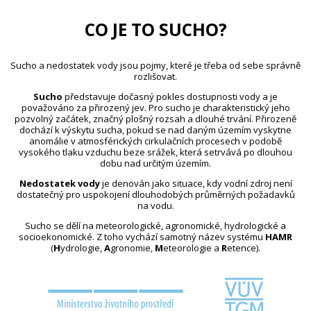
CO JE TO SUCHO?
Sucho a nedostatek vody jsou pojmy, které je třeba od sebe správně
rozlišovat.
Sucho
představuje dočasný pokles dostupnosti vody a je
považováno za přirozený jev. Pro sucho je charakteristický jeho
pozvolný začátek, značný plošný rozsah a dlouhé trvání. Přirozeně
dochází k výskytu sucha, pokud se nad daným územím vyskytne
anomálie v atmosférických cirkulačních procesech v podobě
vysokého tlaku vzduchu beze srážek, která setrvává po dlouhou
dobu nad určitým územím.
Nedostatek vody
je definován jako situace, kdy vodní zdroj není
dostatečný pro uspokojení dlouhodobých průměrných požadavků
na vodu.
Sucho se dělí na meteorologické, agronomické, hydrologické a
socioekonomické. Z toho vychází samotný název systému
HAMR
(
H
ydrologie,
A
gronomie,
M
eteorologie a
R
etence).