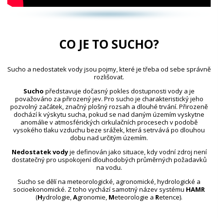
CO JE TO SUCHO?
Sucho a nedostatek vody jsou pojmy, které je třeba od sebe správně
rozlišovat.
Sucho
představuje dočasný pokles dostupnosti vody a je
považováno za přirozený jev. Pro sucho je charakteristický jeho
pozvolný začátek, značný plošný rozsah a dlouhé trvání. Přirozeně
dochází k výskytu sucha, pokud se nad daným územím vyskytne
anomálie v atmosférických cirkulačních procesech v podobě
vysokého tlaku vzduchu beze srážek, která setrvává po dlouhou
dobu nad určitým územím.
Nedostatek vody
je definován jako situace, kdy vodní zdroj není
dostatečný pro uspokojení dlouhodobých průměrných požadavků
na vodu.
Sucho se dělí na meteorologické, agronomické, hydrologické a
socioekonomické. Z toho vychází samotný název systému
HAMR
(
H
ydrologie,
A
gronomie,
M
eteorologie a
R
etence).