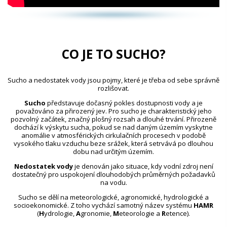
CO JE TO SUCHO?
Sucho a nedostatek vody jsou pojmy, které je třeba od sebe správně
rozlišovat.
Sucho
představuje dočasný pokles dostupnosti vody a je
považováno za přirozený jev. Pro sucho je charakteristický jeho
pozvolný začátek, značný plošný rozsah a dlouhé trvání. Přirozeně
dochází k výskytu sucha, pokud se nad daným územím vyskytne
anomálie v atmosférických cirkulačních procesech v podobě
vysokého tlaku vzduchu beze srážek, která setrvává po dlouhou
dobu nad určitým územím.
Nedostatek vody
je definován jako situace, kdy vodní zdroj není
dostatečný pro uspokojení dlouhodobých průměrných požadavků
na vodu.
Sucho se dělí na meteorologické, agronomické, hydrologické a
socioekonomické. Z toho vychází samotný název systému
HAMR
(
H
ydrologie,
A
gronomie,
M
eteorologie a
R
etence).