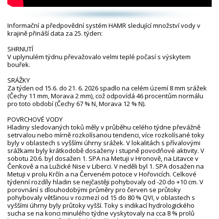
Informační a předpovědní systém HAMR sledující množství vody v
krajině přináší data za 25. týden:
SHRNUTÍ
V uplynulém týdnu převažovalo velmi teplé počasí s výskytem
bouřek.
SRÁŽKY
Za týden od 15.6. do 21. 6. 2026 spadlo na celém území 8 mm srážek
(Čechy 11 mm, Morava 2 mm), což odpovídá 46 procentům normálu
pro toto období (Čechy 67 % N, Morava 12 % N).
POVRCHOVÉ VODY
Hladiny sledovaných toků měly v průběhu celého týdne převážně
setrvalou nebo mírně rozkolísanou tendenci, více rozkolísané toky
byly v oblastech s vyššími úhrny srážek. V lokalitách s přívalovými
srážkami byly krátkodobě dosaženy i stupně povodňové aktivity. V
sobotu 20.6. byl dosažen 1. SPA na Metuji v Hronově, na Litavce v
Čenkově a na Lužické Nise v Liberci. V neděli byl 1. SPA dosažen na
Metuji v profilu Krčín a na Červeném potoce v Hořovicích. Celkové
týdenní rozdíly hladin se nejčastěji pohybovaly od -20 do +10 cm. V
porovnání s dlouhodobými průměry pro červen se průtoky
pohybovaly většinou v rozmezí od 15 do 80 % QVI, v oblastech s
vyššími úhrny byly průtoky vyšší. Toky s indikací hydrologického
sucha se na konci minulého týdne vyskytovaly na cca 8 % profilů