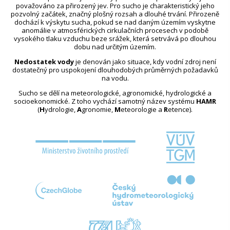
považováno za přirozený jev. Pro sucho je charakteristický jeho
pozvolný začátek, značný plošný rozsah a dlouhé trvání. Přirozeně
dochází k výskytu sucha, pokud se nad daným územím vyskytne
anomálie v atmosférických cirkulačních procesech v podobě
vysokého tlaku vzduchu beze srážek, která setrvává po dlouhou
dobu nad určitým územím.
Nedostatek vody
je definován jako situace, kdy vodní zdroj není
dostatečný pro uspokojení dlouhodobých průměrných požadavků
na vodu.
Sucho se dělí na meteorologické, agronomické, hydrologické a
socioekonomické. Z toho vychází samotný název systému
HAMR
(
H
ydrologie,
A
gronomie,
M
eteorologie a
R
etence).