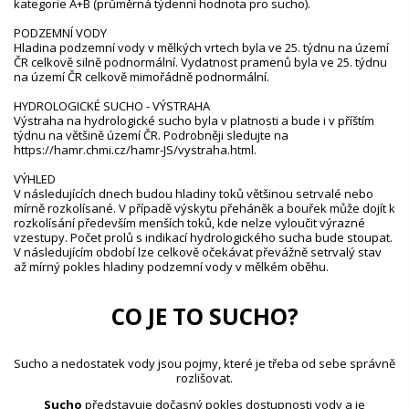
kategorie A+B (průměrná týdenní hodnota pro sucho).
PODZEMNÍ VODY
Hladina podzemní vody v mělkých vrtech byla ve 25. týdnu na území
ČR celkově silně podnormální. Vydatnost pramenů byla ve 25. týdnu
na území ČR celkově mimořádně podnormální.
HYDROLOGICKÉ SUCHO - VÝSTRAHA
Výstraha na hydrologické sucho byla v platnosti a bude i v příštím
týdnu na většině území ČR. Podrobněji sledujte na
https://hamr.chmi.cz/hamr-JS/vystraha.html.
VÝHLED
V následujících dnech budou hladiny toků většinou setrvalé nebo
mírně rozkolísané. V případě výskytu přeháněk a bouřek může dojít k
rozkolísání především menších toků, kde nelze vyloučit výrazné
vzestupy. Počet profilů s indikací hydrologického sucha bude stoupat.
V následujícím období lze celkově očekávat převážně setrvalý stav
až mírný pokles hladiny podzemní vody v mělkém oběhu.
CO JE TO SUCHO?
Sucho a nedostatek vody jsou pojmy, které je třeba od sebe správně
rozlišovat.
Sucho
představuje dočasný pokles dostupnosti vody a je