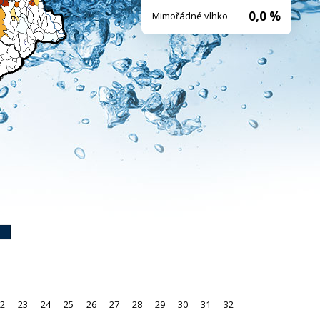
0,0 %
Mimořádné vlhko
2
23
24
25
26
27
28
29
30
31
32