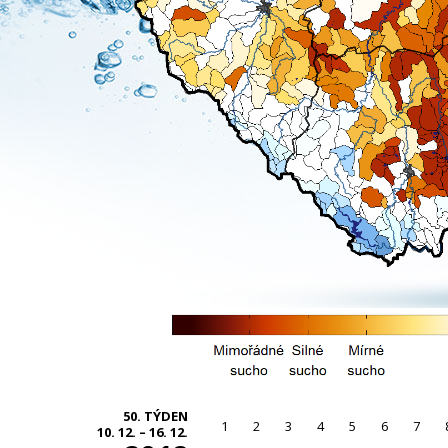
50. TÝDEN
1
2
3
4
5
6
7
10. 12. – 16. 12.