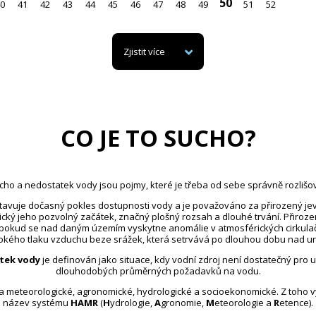
50
0
41
42
43
44
45
46
47
48
49
51
52
Zjistit více
CO JE TO SUCHO?
cho a nedostatek vody jsou pojmy, které je třeba od sebe správně rozlišov
avuje dočasný pokles dostupnosti vody a je považováno za přirozený jev
ický jeho pozvolný začátek, značný plošný rozsah a dlouhé trvání. Přiroz
 pokud se nad daným územím vyskytne anomálie v atmosférických cirkula
kého tlaku vzduchu beze srážek, která setrvává po dlouhou dobu nad u
tek vody
je definován jako situace, kdy vodní zdroj není dostatečný pro 
dlouhodobých průměrných požadavků na vodu.
na meteorologické, agronomické, hydrologické a socioekonomické. Z toho 
název systému
HAMR
(
H
ydrologie,
A
gronomie,
M
eteorologie a
R
etence).