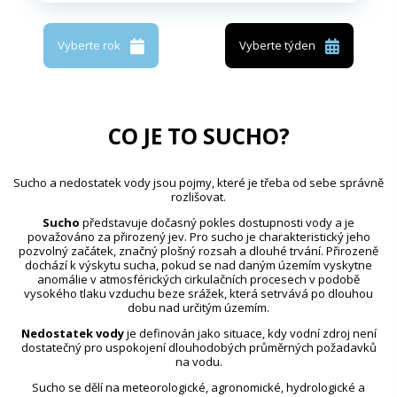
Vyberte rok
Vyberte týden
CO JE TO SUCHO?
Sucho a nedostatek vody jsou pojmy, které je třeba od sebe správně
rozlišovat.
Sucho
představuje dočasný pokles dostupnosti vody a je
považováno za přirozený jev. Pro sucho je charakteristický jeho
pozvolný začátek, značný plošný rozsah a dlouhé trvání. Přirozeně
dochází k výskytu sucha, pokud se nad daným územím vyskytne
anomálie v atmosférických cirkulačních procesech v podobě
vysokého tlaku vzduchu beze srážek, která setrvává po dlouhou
dobu nad určitým územím.
Nedostatek vody
je definován jako situace, kdy vodní zdroj není
dostatečný pro uspokojení dlouhodobých průměrných požadavků
na vodu.
Sucho se dělí na meteorologické, agronomické, hydrologické a