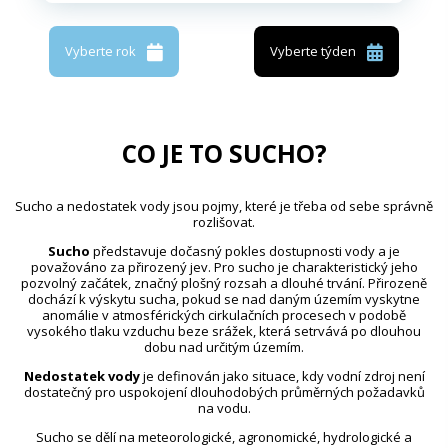
Vyberte rok
Vyberte týden
CO JE TO SUCHO?
Sucho a nedostatek vody jsou pojmy, které je třeba od sebe správně
rozlišovat.
Sucho
představuje dočasný pokles dostupnosti vody a je
považováno za přirozený jev. Pro sucho je charakteristický jeho
pozvolný začátek, značný plošný rozsah a dlouhé trvání. Přirozeně
dochází k výskytu sucha, pokud se nad daným územím vyskytne
anomálie v atmosférických cirkulačních procesech v podobě
vysokého tlaku vzduchu beze srážek, která setrvává po dlouhou
dobu nad určitým územím.
Nedostatek vody
je definován jako situace, kdy vodní zdroj není
dostatečný pro uspokojení dlouhodobých průměrných požadavků
na vodu.
Sucho se dělí na meteorologické, agronomické, hydrologické a