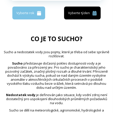
Vyberte rok
Vyberte týden
CO JE TO SUCHO?
Sucho a nedostatek vody jsou pojmy, které je třeba od sebe správně
rozlišovat.
Sucho
představuje dočasný pokles dostupnosti vody a je
považováno za přirozený jev. Pro sucho je charakteristický jeho
pozvolný začátek, značný plošný rozsah a dlouhé trvání. Přirozeně
dochází k výskytu sucha, pokud se nad daným územím vyskytne
anomálie v atmosférických cirkulačních procesech v podobě
vysokého tlaku vzduchu beze srážek, která setrvává po dlouhou
dobu nad určitým územím.
Nedostatek vody
je definován jako situace, kdy vodní zdroj není
dostatečný pro uspokojení dlouhodobých průměrných požadavků
na vodu.
Sucho se dělí na meteorologické, agronomické, hydrologické a