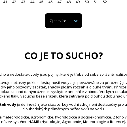
41
42
43
44
45
46
47
48
49
50
51
52
Zjistit více
CO JE TO SUCHO?
cho a nedostatek vody jsou pojmy, které je třeba od sebe správně rozlišov
avuje dočasný pokles dostupnosti vody a je považováno za přirozený jev
ický jeho pozvolný začátek, značný plošný rozsah a dlouhé trvání. Přiroz
 pokud se nad daným územím vyskytne anomálie v atmosférických cirkula
kého tlaku vzduchu beze srážek, která setrvává po dlouhou dobu nad u
tek vody
je definován jako situace, kdy vodní zdroj není dostatečný pro 
dlouhodobých průměrných požadavků na vodu.
na meteorologické, agronomické, hydrologické a socioekonomické. Z toho 
název systému
HAMR
(
H
ydrologie,
A
gronomie,
M
eteorologie a
R
etence).