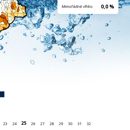
0,0 %
Mimořádné vlhko
25
23
24
26
27
28
29
30
31
32