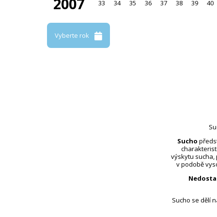
2007
33
34
35
36
37
38
39
40
Vyberte rok
Su
Sucho
předst
charakterist
výskytu sucha,
v podobě vyso
Nedosta
Sucho se dělí 