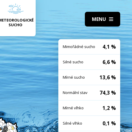
METEOROLOGICKÉ
SUCHO
4,1 %
Mimořádné sucho
6,6 %
Silné sucho
13,6 %
Mírné sucho
74,3 %
Normální stav
1,2 %
Mírné vlhko
0,1 %
Silné vlhko