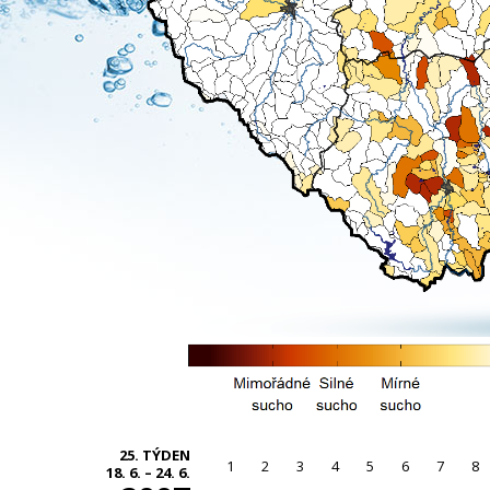
25. TÝDEN
1
2
3
4
5
6
7
8
18. 6. – 24. 6.