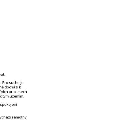
at.
. Pro sucho je
eně dochází k
čních procesech
rčitým územím.
uspokojení
vychází samotný