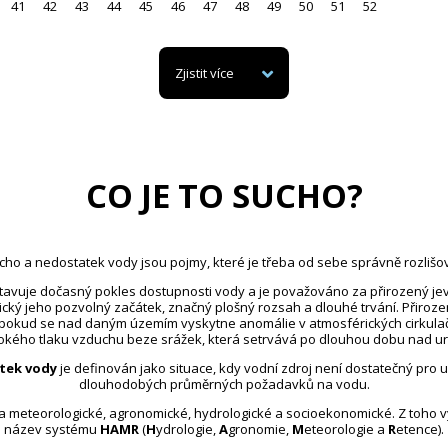
41
42
43
44
45
46
47
48
49
50
51
52
Zjistit více
CO JE TO SUCHO?
cho a nedostatek vody jsou pojmy, které je třeba od sebe správně rozlišov
avuje dočasný pokles dostupnosti vody a je považováno za přirozený jev
ický jeho pozvolný začátek, značný plošný rozsah a dlouhé trvání. Přiroz
 pokud se nad daným územím vyskytne anomálie v atmosférických cirkula
kého tlaku vzduchu beze srážek, která setrvává po dlouhou dobu nad u
tek vody
je definován jako situace, kdy vodní zdroj není dostatečný pro 
dlouhodobých průměrných požadavků na vodu.
na meteorologické, agronomické, hydrologické a socioekonomické. Z toho 
název systému
HAMR
(
H
ydrologie,
A
gronomie,
M
eteorologie a
R
etence).