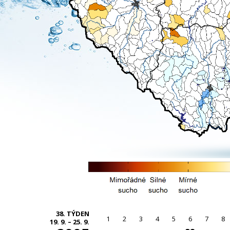
38. TÝDEN
1
2
3
4
5
6
7
8
19. 9. – 25. 9.