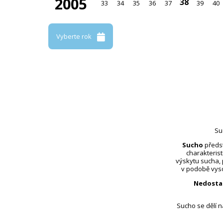
2005
38
33
34
35
36
37
39
40
Vyberte rok
Su
Sucho
předst
charakterist
výskytu sucha,
v podobě vyso
Nedosta
Sucho se dělí 