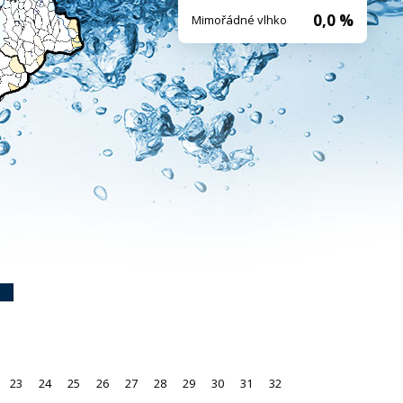
0,0 %
Mimořádné vlhko
23
24
25
26
27
28
29
30
31
32