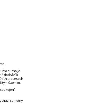
at.
. Pro sucho je
eně dochází k
čních procesech
rčitým územím.
uspokojení
vychází samotný