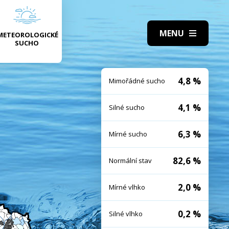
METEOROLOGICKÉ
SUCHO
4,8 %
Mimořádné sucho
4,1 %
Silné sucho
6,3 %
Mírné sucho
82,6 %
Normální stav
2,0 %
Mírné vlhko
0,2 %
Silné vlhko