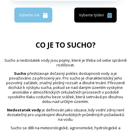
Vyberte rok
Vyberte týden
CO JE TO SUCHO?
Sucho a nedostatek vody jsou pojmy, které je třeba od sebe správně
rozlišovat.
Sucho
představuje dočasný pokles dostupnosti vody a je
považováno za přirozený jev. Pro sucho je charakteristický jeho
pozvolný začátek, značný plošný rozsah a dlouhé trvání. Přirozeně
dochází k výskytu sucha, pokud se nad daným územím vyskytne
anomálie v atmosférických cirkulačních procesech v podobě
vysokého tlaku vzduchu beze srážek, která setrvává po dlouhou
dobu nad určitým územím.
Nedostatek vody
je definován jako situace, kdy vodní zdroj není
dostatečný pro uspokojení dlouhodobých průměrných požadavků
na vodu.
Sucho se dělí na meteorologické, agronomické, hydrologické a