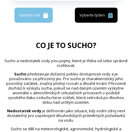
Vyberte rok
Vyberte týden
CO JE TO SUCHO?
Sucho a nedostatek vody jsou pojmy, které je třeba od sebe správně
rozlišovat.
Sucho
představuje dočasný pokles dostupnosti vody a je
považováno za přirozený jev. Pro sucho je charakteristický jeho
pozvolný začátek, značný plošný rozsah a dlouhé trvání. Přirozeně
dochází k výskytu sucha, pokud se nad daným územím vyskytne
anomálie v atmosférických cirkulačních procesech v podobě
vysokého tlaku vzduchu beze srážek, která setrvává po dlouhou
dobu nad určitým územím.
Nedostatek vody
je definován jako situace, kdy vodní zdroj není
dostatečný pro uspokojení dlouhodobých průměrných požadavků
na vodu.
Sucho se dělí na meteorologické, agronomické, hydrologické a