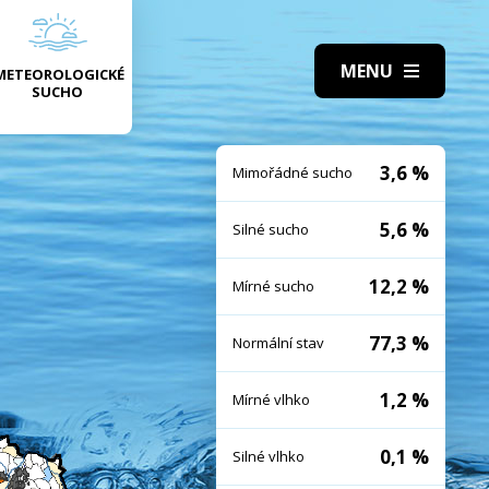
METEOROLOGICKÉ
SUCHO
3,6 %
Mimořádné sucho
5,6 %
Silné sucho
12,2 %
Mírné sucho
77,3 %
Normální stav
1,2 %
Mírné vlhko
0,1 %
Silné vlhko