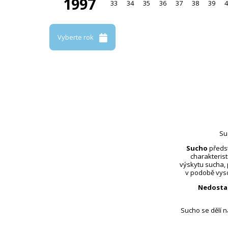
1997
33
34
35
36
37
38
39
4
Vyberte rok
Su
Sucho
předst
charakterist
výskytu sucha,
v podobě vyso
Nedosta
Sucho se dělí 