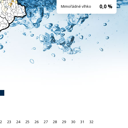
0,0 %
Mimořádné vlhko
2
23
24
25
26
27
28
29
30
31
32