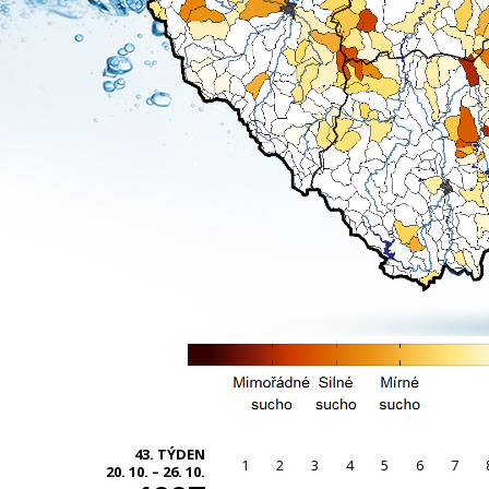
43. TÝDEN
1
2
3
4
5
6
7
20. 10. – 26. 10.