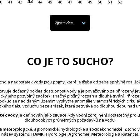
43
0
41
42
44
45
46
47
48
49
50
51
52
Zjistit více
CO JE TO SUCHO?
cho a nedostatek vody jsou pojmy, které je třeba od sebe správně rozlišov
avuje dočasný pokles dostupnosti vody a je považováno za přirozený jev
ický jeho pozvolný začátek, značný plošný rozsah a dlouhé trvání. Přiroz
 pokud se nad daným územím vyskytne anomálie v atmosférických cirkula
kého tlaku vzduchu beze srážek, která setrvává po dlouhou dobu nad u
tek vody
je definován jako situace, kdy vodní zdroj není dostatečný pro 
dlouhodobých průměrných požadavků na vodu.
na meteorologické, agronomické, hydrologické a socioekonomické. Z toho 
název systému
HAMR
(
H
ydrologie,
A
gronomie,
M
eteorologie a
R
etence).