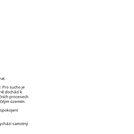
at.
. Pro sucho je
eně dochází k
čních procesech
rčitým územím.
uspokojení
vychází samotný