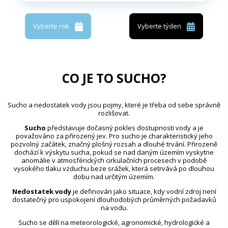
Vyberte rok
Vyberte týden
CO JE TO SUCHO?
Sucho a nedostatek vody jsou pojmy, které je třeba od sebe správně
rozlišovat.
Sucho
představuje dočasný pokles dostupnosti vody a je
považováno za přirozený jev. Pro sucho je charakteristický jeho
pozvolný začátek, značný plošný rozsah a dlouhé trvání. Přirozeně
dochází k výskytu sucha, pokud se nad daným územím vyskytne
anomálie v atmosférických cirkulačních procesech v podobě
vysokého tlaku vzduchu beze srážek, která setrvává po dlouhou
dobu nad určitým územím.
Nedostatek vody
je definován jako situace, kdy vodní zdroj není
dostatečný pro uspokojení dlouhodobých průměrných požadavků
na vodu.
Sucho se dělí na meteorologické, agronomické, hydrologické a