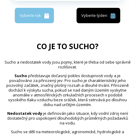
Vyberte rok
Vyberte týden
CO JE TO SUCHO?
Sucho a nedostatek vody jsou pojmy, které je třeba od sebe správně
rozlišovat.
Sucho
představuje dočasný pokles dostupnosti vody a je
považováno za přirozený jev. Pro sucho je charakteristický jeho
pozvolný začátek, značný plošný rozsah a dlouhé trvání. Přirozeně
dochází k výskytu sucha, pokud se nad daným územím vyskytne
anomálie v atmosférických cirkulačních procesech v podobě
vysokého tlaku vzduchu beze srážek, která setrvává po dlouhou
dobu nad určitým územím.
Nedostatek vody
je definován jako situace, kdy vodní zdroj není
dostatečný pro uspokojení dlouhodobých průměrných požadavků
na vodu.
Sucho se dělí na meteorologické, agronomické, hydrologické a