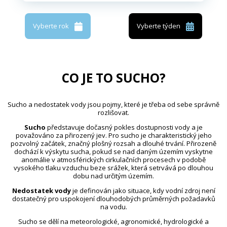
Vyberte rok
Vyberte týden
CO JE TO SUCHO?
Sucho a nedostatek vody jsou pojmy, které je třeba od sebe správně
rozlišovat.
Sucho
představuje dočasný pokles dostupnosti vody a je
považováno za přirozený jev. Pro sucho je charakteristický jeho
pozvolný začátek, značný plošný rozsah a dlouhé trvání. Přirozeně
dochází k výskytu sucha, pokud se nad daným územím vyskytne
anomálie v atmosférických cirkulačních procesech v podobě
vysokého tlaku vzduchu beze srážek, která setrvává po dlouhou
dobu nad určitým územím.
Nedostatek vody
je definován jako situace, kdy vodní zdroj není
dostatečný pro uspokojení dlouhodobých průměrných požadavků
na vodu.
Sucho se dělí na meteorologické, agronomické, hydrologické a