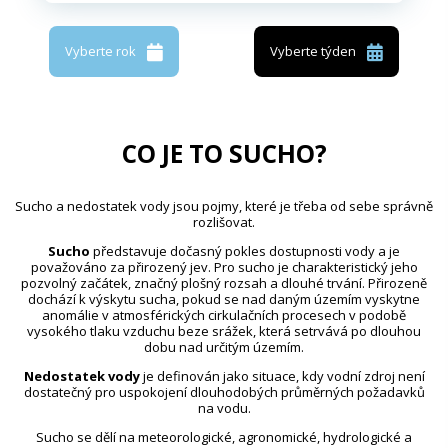
Vyberte rok
Vyberte týden
CO JE TO SUCHO?
Sucho a nedostatek vody jsou pojmy, které je třeba od sebe správně
rozlišovat.
Sucho
představuje dočasný pokles dostupnosti vody a je
považováno za přirozený jev. Pro sucho je charakteristický jeho
pozvolný začátek, značný plošný rozsah a dlouhé trvání. Přirozeně
dochází k výskytu sucha, pokud se nad daným územím vyskytne
anomálie v atmosférických cirkulačních procesech v podobě
vysokého tlaku vzduchu beze srážek, která setrvává po dlouhou
dobu nad určitým územím.
Nedostatek vody
je definován jako situace, kdy vodní zdroj není
dostatečný pro uspokojení dlouhodobých průměrných požadavků
na vodu.
Sucho se dělí na meteorologické, agronomické, hydrologické a