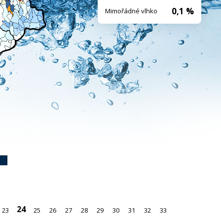
0,1 %
Mimořádné vlhko
24
23
25
26
27
28
29
30
31
32
33