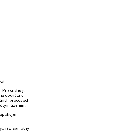
at.
. Pro sucho je
eně dochází k
čních procesech
rčitým územím.
uspokojení
vychází samotný