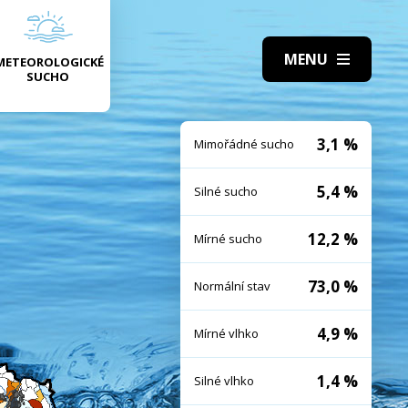
METEOROLOGICKÉ
SUCHO
3,1 %
Mimořádné sucho
5,4 %
Silné sucho
12,2 %
Mírné sucho
73,0 %
Normální stav
4,9 %
Mírné vlhko
1,4 %
Silné vlhko