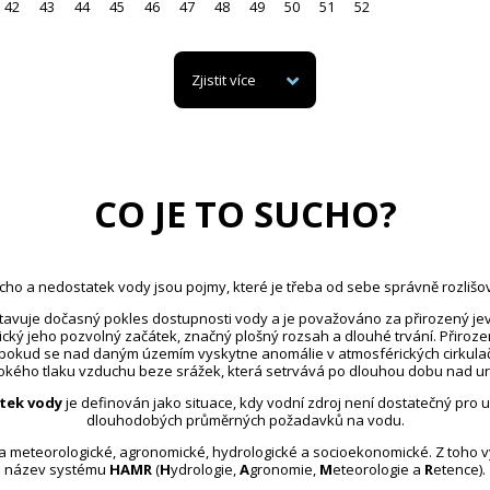
42
43
44
45
46
47
48
49
50
51
52
Zjistit více
CO JE TO SUCHO?
cho a nedostatek vody jsou pojmy, které je třeba od sebe správně rozlišov
avuje dočasný pokles dostupnosti vody a je považováno za přirozený jev
ický jeho pozvolný začátek, značný plošný rozsah a dlouhé trvání. Přiroz
 pokud se nad daným územím vyskytne anomálie v atmosférických cirkula
kého tlaku vzduchu beze srážek, která setrvává po dlouhou dobu nad u
tek vody
je definován jako situace, kdy vodní zdroj není dostatečný pro 
dlouhodobých průměrných požadavků na vodu.
na meteorologické, agronomické, hydrologické a socioekonomické. Z toho 
název systému
HAMR
(
H
ydrologie,
A
gronomie,
M
eteorologie a
R
etence).