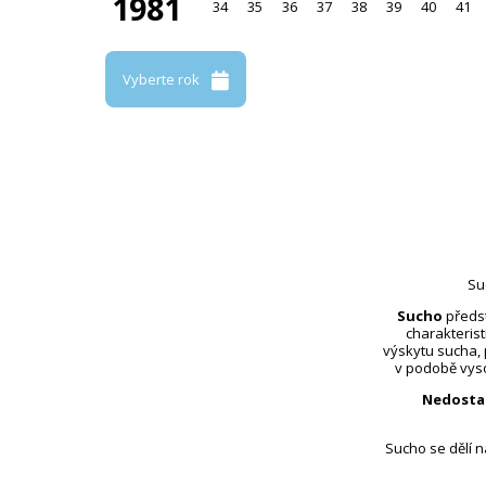
1981
34
35
36
37
38
39
40
41
Vyberte rok
Su
Sucho
předst
charakterist
výskytu sucha,
v podobě vyso
Nedosta
Sucho se dělí 