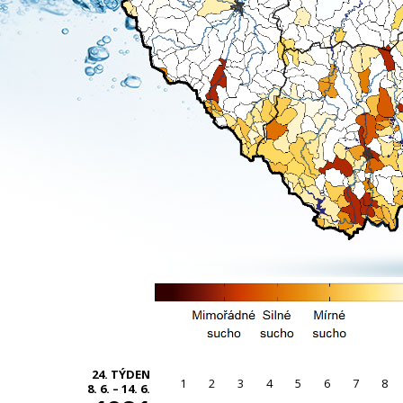
24. TÝDEN
1
2
3
4
5
6
7
8
8. 6. – 14. 6.