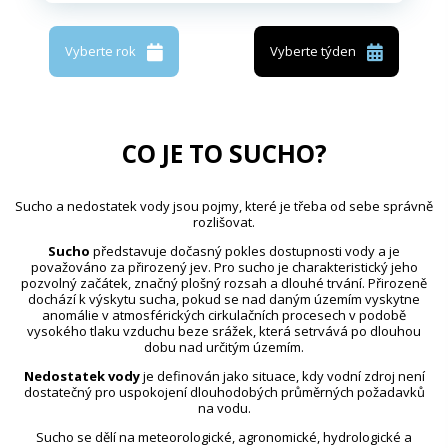
Vyberte rok
Vyberte týden
CO JE TO SUCHO?
Sucho a nedostatek vody jsou pojmy, které je třeba od sebe správně
rozlišovat.
Sucho
představuje dočasný pokles dostupnosti vody a je
považováno za přirozený jev. Pro sucho je charakteristický jeho
pozvolný začátek, značný plošný rozsah a dlouhé trvání. Přirozeně
dochází k výskytu sucha, pokud se nad daným územím vyskytne
anomálie v atmosférických cirkulačních procesech v podobě
vysokého tlaku vzduchu beze srážek, která setrvává po dlouhou
dobu nad určitým územím.
Nedostatek vody
je definován jako situace, kdy vodní zdroj není
dostatečný pro uspokojení dlouhodobých průměrných požadavků
na vodu.
Sucho se dělí na meteorologické, agronomické, hydrologické a