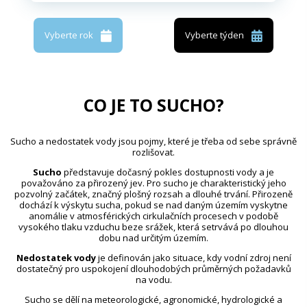
Vyberte rok
Vyberte týden
CO JE TO SUCHO?
Sucho a nedostatek vody jsou pojmy, které je třeba od sebe správně
rozlišovat.
Sucho
představuje dočasný pokles dostupnosti vody a je
považováno za přirozený jev. Pro sucho je charakteristický jeho
pozvolný začátek, značný plošný rozsah a dlouhé trvání. Přirozeně
dochází k výskytu sucha, pokud se nad daným územím vyskytne
anomálie v atmosférických cirkulačních procesech v podobě
vysokého tlaku vzduchu beze srážek, která setrvává po dlouhou
dobu nad určitým územím.
Nedostatek vody
je definován jako situace, kdy vodní zdroj není
dostatečný pro uspokojení dlouhodobých průměrných požadavků
na vodu.
Sucho se dělí na meteorologické, agronomické, hydrologické a