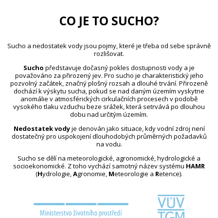
CO JE TO SUCHO?
Sucho a nedostatek vody jsou pojmy, které je třeba od sebe správně
rozlišovat.
Sucho
představuje dočasný pokles dostupnosti vody a je
považováno za přirozený jev. Pro sucho je charakteristický jeho
pozvolný začátek, značný plošný rozsah a dlouhé trvání. Přirozeně
dochází k výskytu sucha, pokud se nad daným územím vyskytne
anomálie v atmosférických cirkulačních procesech v podobě
vysokého tlaku vzduchu beze srážek, která setrvává po dlouhou
dobu nad určitým územím.
Nedostatek vody
je definován jako situace, kdy vodní zdroj není
dostatečný pro uspokojení dlouhodobých průměrných požadavků
na vodu.
Sucho se dělí na meteorologické, agronomické, hydrologické a
socioekonomické. Z toho vychází samotný název systému
HAMR
(
H
ydrologie,
A
gronomie,
M
eteorologie a
R
etence).