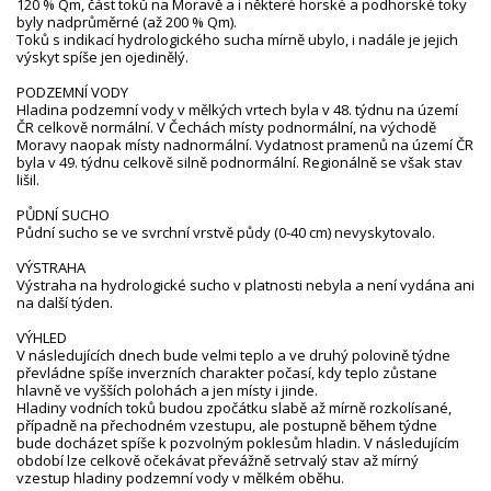
120 % Qm, část toků na Moravě a i některé horské a podhorské toky
byly nadprůměrné (až 200 % Qm).
Toků s indikací hydrologického sucha mírně ubylo, i nadále je jejich
výskyt spíše jen ojedinělý.
PODZEMNÍ VODY
Hladina podzemní vody v mělkých vrtech byla v 48. týdnu na území
ČR celkově normální. V Čechách místy podnormální, na východě
Moravy naopak místy nadnormální. Vydatnost pramenů na území ČR
byla v 49. týdnu celkově silně podnormální. Regionálně se však stav
lišil.
PŮDNÍ SUCHO
Půdní sucho se ve svrchní vrstvě půdy (0-40 cm) nevyskytovalo.
VÝSTRAHA
Výstraha na hydrologické sucho v platnosti nebyla a není vydána ani
na další týden.
VÝHLED
V následujících dnech bude velmi teplo a ve druhý polovině týdne
převládne spíše inverzních charakter počasí, kdy teplo zůstane
hlavně ve vyšších polohách a jen místy i jinde.
Hladiny vodních toků budou zpočátku slabě až mírně rozkolísané,
případně na přechodném vzestupu, ale postupně během týdne
bude docházet spíše k pozvolným poklesům hladin. V následujícím
období lze celkově očekávat převážně setrvalý stav až mírný
vzestup hladiny podzemní vody v mělkém oběhu.