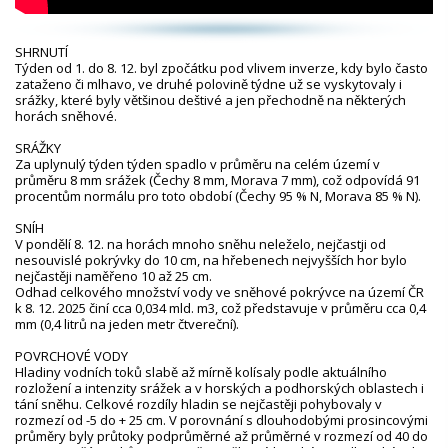
SHRNUTÍ
Týden od 1. do 8. 12. byl zpočátku pod vlivem inverze, kdy bylo často
zataženo či mlhavo, ve druhé polovině týdne už se vyskytovaly i
srážky, které byly většinou deštivé a jen přechodně na některých
horách sněhové.
SRÁŽKY
Za uplynulý týden týden spadlo v průměru na celém území v
průměru 8 mm srážek (Čechy 8 mm, Morava 7 mm), což odpovídá 91
procentům normálu pro toto období (Čechy 95 % N, Morava 85 % N).
SNÍH
V pondělí 8. 12. na horách mnoho sněhu neleželo, nejčastji od
nesouvislé pokrývky do 10 cm, na hřebenech nejvyšších hor bylo
nejčastěji naměřeno 10 až 25 cm.
Odhad celkového množství vody ve sněhové pokrývce na území ČR
k 8. 12. 2025 činí cca 0,034 mld. m3, což představuje v průměru cca 0,4
mm (0,4 litrů na jeden metr čtvereční).
POVRCHOVÉ VODY
Hladiny vodních toků slabě až mírně kolísaly podle aktuálního
rozložení a intenzity srážek a v horských a podhorských oblastech i
tání sněhu. Celkové rozdíly hladin se nejčastěji pohybovaly v
rozmezí od -5 do + 25 cm. V porovnání s dlouhodobými prosincovými
průměry byly průtoky podprůměrné až průměrné v rozmezí od 40 do