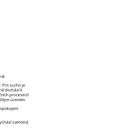
at.
. Pro sucho je
eně dochází k
čních procesech
rčitým územím.
uspokojení
vychází samotný