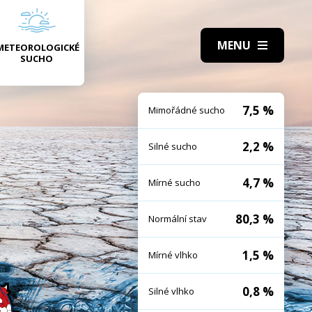
METEOROLOGICKÉ
SUCHO
7,5 %
Mimořádné sucho
2,2 %
Silné sucho
4,7 %
Mírné sucho
80,3 %
Normální stav
1,5 %
Mírné vlhko
0,8 %
Silné vlhko