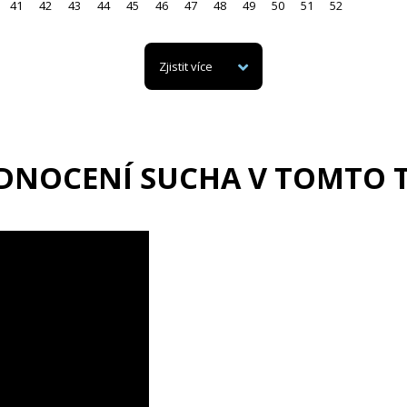
41
42
43
44
45
46
47
48
49
50
51
52
Zjistit více
DNOCENÍ SUCHA V TOMTO 