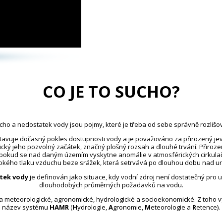
CO JE TO SUCHO?
cho a nedostatek vody jsou pojmy, které je třeba od sebe správně rozlišov
avuje dočasný pokles dostupnosti vody a je považováno za přirozený jev
ický jeho pozvolný začátek, značný plošný rozsah a dlouhé trvání. Přiroz
 pokud se nad daným územím vyskytne anomálie v atmosférických cirkula
kého tlaku vzduchu beze srážek, která setrvává po dlouhou dobu nad u
tek vody
je definován jako situace, kdy vodní zdroj není dostatečný pro 
dlouhodobých průměrných požadavků na vodu.
na meteorologické, agronomické, hydrologické a socioekonomické. Z toho 
název systému
HAMR
(
H
ydrologie,
A
gronomie,
M
eteorologie a
R
etence).