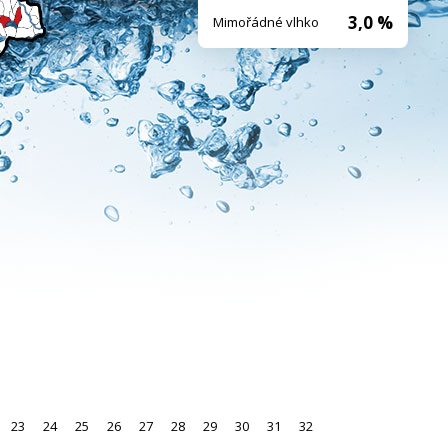
3,0 %
Mimořádné vlhko
23
24
25
26
27
28
29
30
31
32