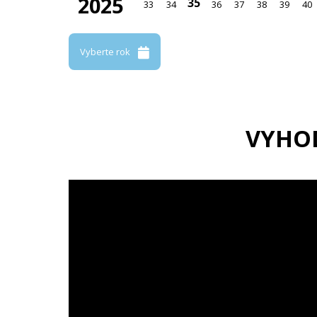
2025
35
33
34
36
37
38
39
40
Vyberte rok
VYHO