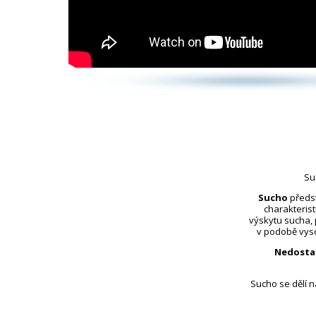
Su
Sucho
předst
charakterist
výskytu sucha,
v podobě vyso
Nedosta
Sucho se dělí 